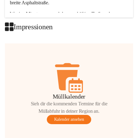
breite Asphaltstraße. 
Wenige Minuten nur, und das geschäftige Treiben der 
Talgemeinden sorgt für abwechslungsreiche Möglichkeiten.
Impressionen
+2
Müllkalender
Sieh dir die kommenden Termine für die
Müllabfuhr in deiner Region an.
Kalender ansehen