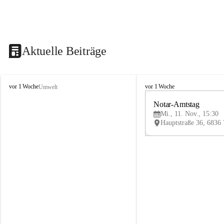
Aktuelle Beiträge
V
V
vor 1 Woche
vor 1 Woche
Umwelt
i
i
k
k
Notar-Amtstag
t
t
Mi., 11. Nov., 15:30
o
o
r
r
s
s
b
b
e
e
r
r
g
g