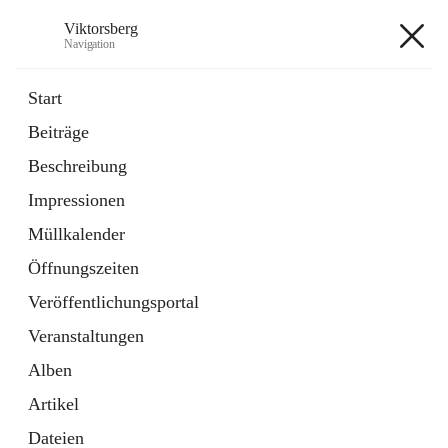
Viktorsberg
Navigation
Viktorsberg
Start
Beiträge
Gemeindepolitik
Beschreibung
1 Schnellzugriff
Impressionen
Bürgerservice
10 Schnellzugriffe
Müllkalender
Öffnungszeiten
+8
Veröffentlichungsportal
Veranstaltungen
Alben
Artikel
Hauptadresse
Dateien