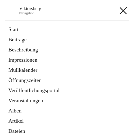
Viktorsberg
Navigation
Viktorsberg
Start
Beiträge
Gemeindepolitik
Beschreibung
1 Schnellzugriff
Impressionen
Bürgerservice
10 Schnellzugriffe
Müllkalender
Öffnungszeiten
+8
Veröffentlichungsportal
Veranstaltungen
Alben
Artikel
Hauptadresse
Dateien