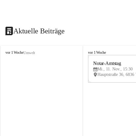
Aktuelle Beiträge
V
V
vor 1 Woche
vor 1 Woche
Umwelt
i
i
k
k
Notar-Amtstag
t
t
Mi., 11. Nov., 15:30
o
o
r
r
s
s
b
b
e
e
r
r
g
g