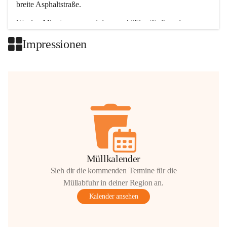
breite Asphaltstraße. 
Wenige Minuten nur, und das geschäftige Treiben der 
Talgemeinden sorgt für abwechslungsreiche Möglichkeiten.
Impressionen
+2
Müllkalender
Sieh dir die kommenden Termine für die
Müllabfuhr in deiner Region an.
Kalender ansehen