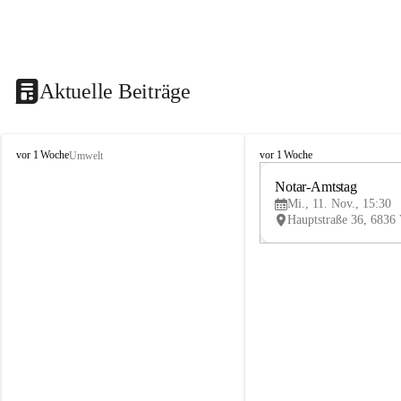
Aktuelle Beiträge
V
V
vor 1 Woche
vor 1 Woche
Umwelt
i
i
k
k
Notar-Amtstag
t
t
Mi., 11. Nov., 15:30
o
o
r
r
s
s
b
b
e
e
r
r
g
g