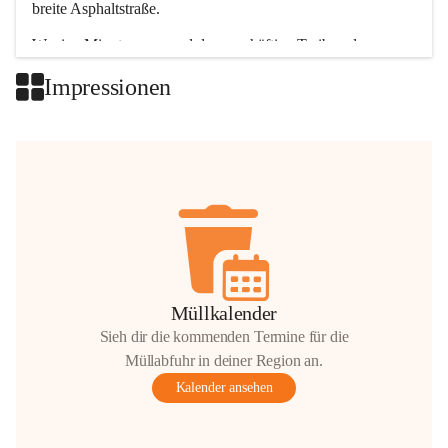
breite Asphaltstraße. 
Wenige Minuten nur, und das geschäftige Treiben der 
Talgemeinden sorgt für abwechslungsreiche Möglichkeiten.
Impressionen
+2
Müllkalender
Sieh dir die kommenden Termine für die
Müllabfuhr in deiner Region an.
Kalender ansehen