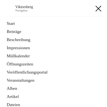
Viktorsberg
Navigation
Viktorsberg
Start
Beiträge
Gemeindepolitik
Beschreibung
1 Schnellzugriff
Impressionen
Bürgerservice
10 Schnellzugriffe
Müllkalender
Öffnungszeiten
+8
Veröffentlichungsportal
Veranstaltungen
Alben
Artikel
Hauptadresse
Dateien