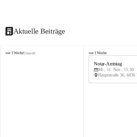
Aktuelle Beiträge
V
V
vor 1 Woche
vor 1 Woche
Umwelt
i
i
k
k
Notar-Amtstag
t
t
Mi., 11. Nov., 15:30
o
o
r
r
s
s
b
b
e
e
r
r
g
g