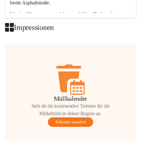
breite Asphaltstraße. 
Wenige Minuten nur, und das geschäftige Treiben der 
Talgemeinden sorgt für abwechslungsreiche Möglichkeiten.
Impressionen
+2
Müllkalender
Sieh dir die kommenden Termine für die
Müllabfuhr in deiner Region an.
Kalender ansehen