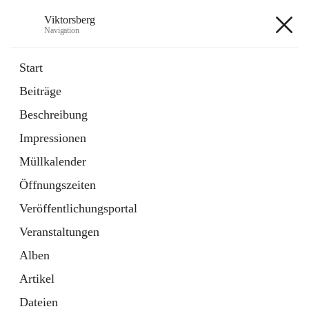
Viktorsberg
Navigation
Viktorsberg
Start
Beiträge
Gemeindepolitik
Beschreibung
1 Schnellzugriff
Impressionen
Bürgerservice
10 Schnellzugriffe
Müllkalender
Öffnungszeiten
+8
Veröffentlichungsportal
Veranstaltungen
Alben
Artikel
Hauptadresse
Dateien