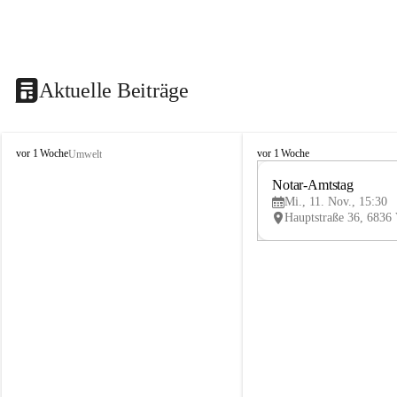
Aktuelle Beiträge
V
V
vor 1 Woche
vor 1 Woche
Umwelt
i
i
k
k
Notar-Amtstag
t
t
Mi., 11. Nov., 15:30
o
o
r
r
s
s
b
b
e
e
r
r
g
g