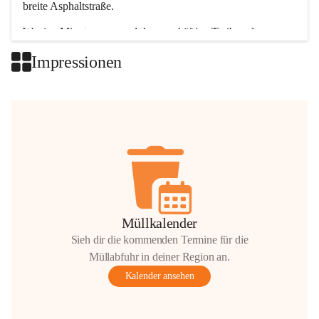
breite Asphaltstraße. 
Wenige Minuten nur, und das geschäftige Treiben der 
Talgemeinden sorgt für abwechslungsreiche Möglichkeiten.
Impressionen
+2
Müllkalender
Sieh dir die kommenden Termine für die
Müllabfuhr in deiner Region an.
Kalender ansehen