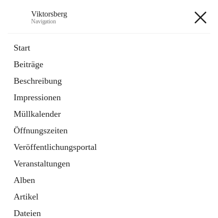
Viktorsberg
Navigation
Viktorsberg
Start
Beiträge
Gemeindepolitik
Beschreibung
1 Schnellzugriff
Impressionen
Bürgerservice
10 Schnellzugriffe
Müllkalender
Öffnungszeiten
+8
Veröffentlichungsportal
Veranstaltungen
Alben
Artikel
Hauptadresse
Dateien