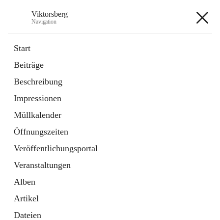
Viktorsberg
Navigation
Viktorsberg
Start
Beiträge
Gemeindepolitik
Beschreibung
1 Schnellzugriff
Impressionen
Bürgerservice
10 Schnellzugriffe
Müllkalender
Öffnungszeiten
+8
Veröffentlichungsportal
Veranstaltungen
Alben
Artikel
Hauptadresse
Dateien