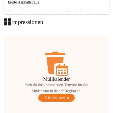
breite Asphaltstraße. 
Wenige Minuten nur, und das geschäftige Treiben der 
Talgemeinden sorgt für abwechslungsreiche Möglichkeiten.
Impressionen
+2
Müllkalender
Sieh dir die kommenden Termine für die
Müllabfuhr in deiner Region an.
Kalender ansehen