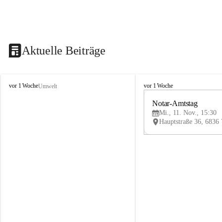
Aktuelle Beiträge
V
V
vor 1 Woche
vor 1 Woche
Umwelt
i
i
k
k
Notar-Amtstag
t
t
Mi., 11. Nov., 15:30
o
o
r
r
s
s
b
b
e
e
r
r
g
g