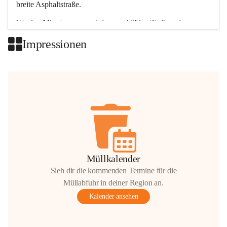
breite Asphaltstraße. 
Wenige Minuten nur, und das geschäftige Treiben der 
Talgemeinden sorgt für abwechslungsreiche Möglichkeiten.
Impressionen
+2
Müllkalender
Sieh dir die kommenden Termine für die
Müllabfuhr in deiner Region an.
Kalender ansehen