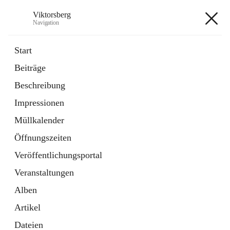
Viktorsberg
Navigation
Viktorsberg
Start
Beiträge
Gemeindepolitik
Beschreibung
1 Schnellzugriff
Impressionen
Bürgerservice
10 Schnellzugriffe
Müllkalender
Öffnungszeiten
+8
Veröffentlichungsportal
Veranstaltungen
Alben
Artikel
Hauptadresse
Dateien