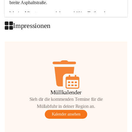
breite Asphaltstraße. 
Wenige Minuten nur, und das geschäftige Treiben der 
Talgemeinden sorgt für abwechslungsreiche Möglichkeiten.
Impressionen
+2
Müllkalender
Sieh dir die kommenden Termine für die
Müllabfuhr in deiner Region an.
Kalender ansehen