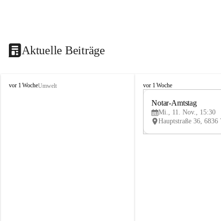
Aktuelle Beiträge
V
V
vor 1 Woche
vor 1 Woche
Umwelt
i
i
k
k
Notar-Amtstag
t
t
Mi., 11. Nov., 15:30
o
o
r
r
s
s
b
b
e
e
r
r
g
g