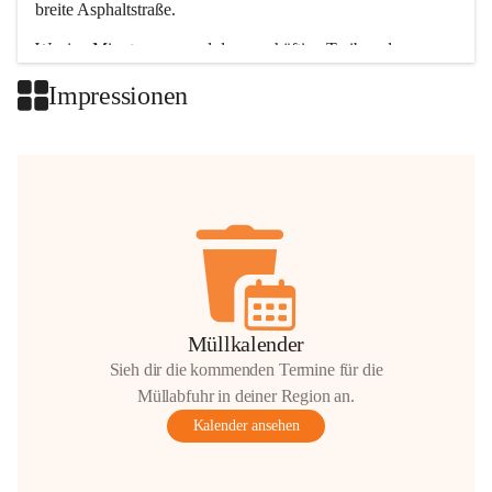
breite Asphaltstraße. 
Wenige Minuten nur, und das geschäftige Treiben der 
Talgemeinden sorgt für abwechslungsreiche Möglichkeiten.
Impressionen
+2
Müllkalender
Sieh dir die kommenden Termine für die
Müllabfuhr in deiner Region an.
Kalender ansehen