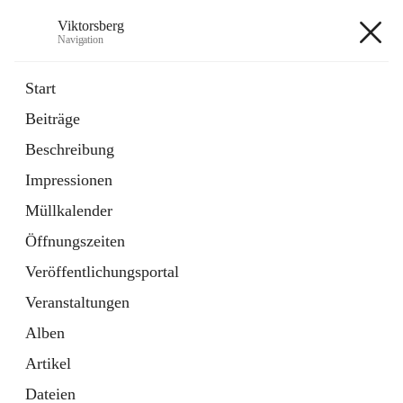
Viktorsberg
Navigation
Viktorsberg
Start
Beiträge
Gemeindepolitik
Beschreibung
1 Schnellzugriff
Impressionen
Bürgerservice
10 Schnellzugriffe
Müllkalender
Öffnungszeiten
+8
Veröffentlichungsportal
Veranstaltungen
Alben
Artikel
Hauptadresse
Dateien