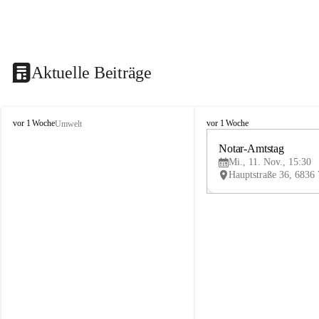
Aktuelle Beiträge
V
V
vor 1 Woche
vor 1 Woche
Umwelt
i
i
k
k
Notar-Amtstag
t
t
Mi., 11. Nov., 15:30
o
o
r
r
s
s
b
b
e
e
r
r
g
g