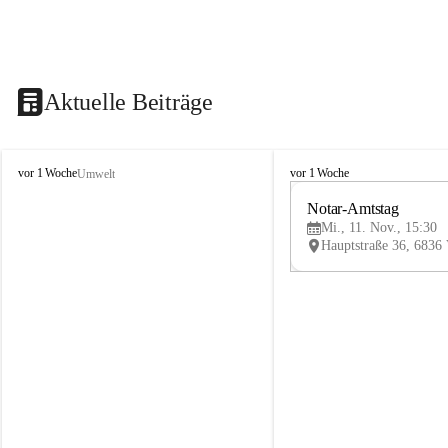
Aktuelle Beiträge
V
V
vor 1 Woche
vor 1 Woche
Umwelt
i
i
k
k
Notar-Amtstag
t
t
Mi., 11. Nov., 15:30
o
o
r
r
s
s
b
b
e
e
r
r
g
g