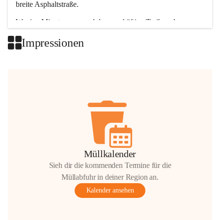
breite Asphaltstraße. 
Wenige Minuten nur, und das geschäftige Treiben der 
Talgemeinden sorgt für abwechslungsreiche Möglichkeiten.
Impressionen
+2
Müllkalender
Sieh dir die kommenden Termine für die
Müllabfuhr in deiner Region an.
Kalender ansehen