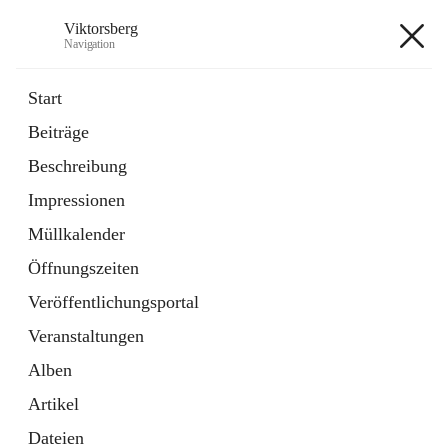
Viktorsberg
Navigation
Viktorsberg
Start
Beiträge
Gemeindepolitik
Beschreibung
1 Schnellzugriff
Impressionen
Bürgerservice
10 Schnellzugriffe
Müllkalender
Öffnungszeiten
+8
Veröffentlichungsportal
Veranstaltungen
Alben
Artikel
Hauptadresse
Dateien