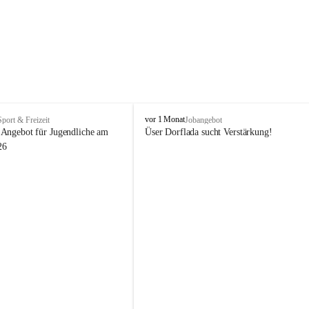
V
vor 1 Monat
Sport & Freizeit
Jobangebot
i
Angebot für Jugendliche am 
Üser Dorflada sucht Verstärkung! 
k
26
t
o
r
s
b
e
r
g