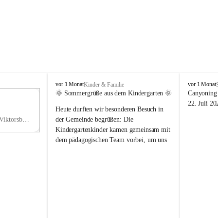
V
V
vor 1 Monat
vor 1 Monat
Kinder & Familie
i
i
🌞 Sommergrüße aus dem Kindergarten 🌞
Canyoning 
k
k
11
22. Juli 20
Heute durften wir besonderen Besuch in 
t
t
NO
o
o
Hauptstraße 36, 6836 Viktorsberg, AUT
der Gemeinde begrüßen: Die 
V
r
r
Kindergartenkinder kamen gemeinsam mit 
s
s
dem pädagogischen Team vorbei, um uns 
b
b
einen schönen Sommer zu wünschen.
e
e
r
r
Vielen Dank für diese liebe Überraschung 
g
g
und die fröhlichen Sommergrüße! Wir 
wünschen allen Kindern, ihren Familien 
sowie dem gesamten Kindergarten-Team 
erholsame, sonnige und wunderschöne 
Sommerferien. 🌼☀️