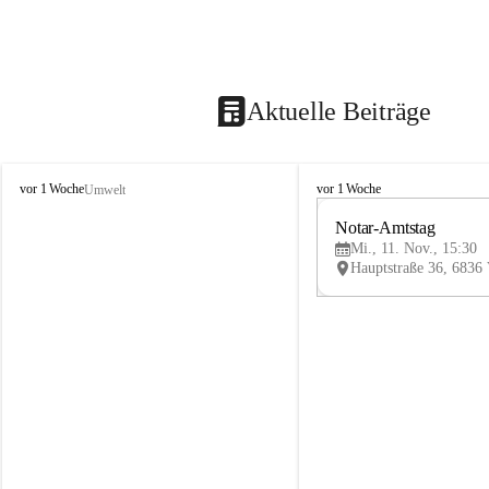
Aktuelle Beiträge
V
V
vor 1 Woche
vor 1 Woche
Umwelt
i
i
k
k
Notar-Amtstag
t
t
Mi., 11. Nov., 15:30
o
o
r
r
s
s
b
b
e
e
r
r
g
g