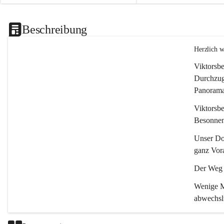
Beschreibung
Herzlich 
Viktorsbe
Durchzugs
Panoramas
Viktorsbe
Besonnenh
Unser Dor
ganz Vora
Der Weg i
Wenige Mi
abwechsl