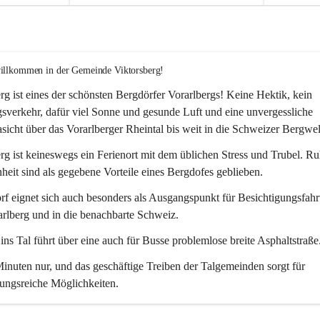
willkommen in der Gemeinde Viktorsberg!
rg ist eines der schönsten Bergdörfer Vorarlbergs! Keine Hektik, kein 
verkehr, dafür viel Sonne und gesunde Luft und eine unvergessliche 
icht über das Vorarlberger Rheintal bis weit in die Schweizer Bergwel
rg ist keineswegs ein Ferienort mit dem üblichen Stress und Trubel. R
eit sind als gegebene Vorteile eines Bergdofes geblieben. 
f eignet sich auch besonders als Ausgangspunkt für Besichtigungsfahrt
rlberg und in die benachbarte Schweiz. 
ns Tal führt über eine auch für Busse problemlose breite Asphaltstraße.
nuten nur, und das geschäftige Treiben der Talgemeinden sorgt für 
ungsreiche Möglichkeiten.