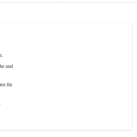
t. 
uhe und 
en für 
 