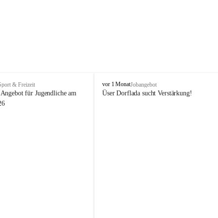
V
vor 1 Monat
Sport & Freizeit
Jobangebot
i
Angebot für Jugendliche am 
Üser Dorflada sucht Verstärkung! 
k
26
t
o
r
s
b
e
r
g