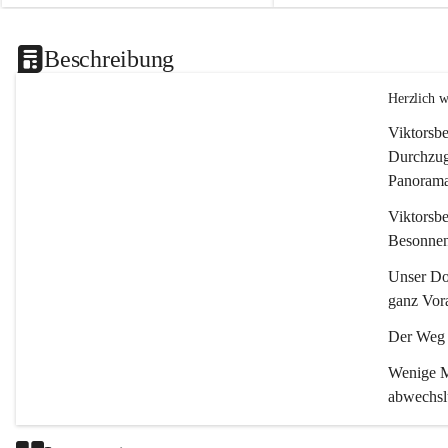
Beschreibung
Herzlich 
Viktorsbe
Durchzugs
Panoramas
Viktorsbe
Besonnenh
Unser Dor
ganz Vora
Der Weg i
Wenige Mi
abwechsl