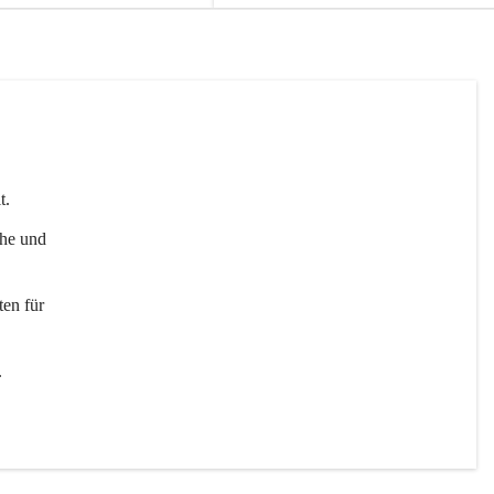
t. 
uhe und 
en für 
 