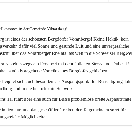
willkommen in der Gemeinde Viktorsberg!
rg ist eines der schönsten Bergdörfer Vorarlbergs! Keine Hektik, kein 
verkehr, dafür viel Sonne und gesunde Luft und eine unvergessliche 
icht über das Vorarlberger Rheintal bis weit in die Schweizer Bergwel
rg ist keineswegs ein Ferienort mit dem üblichen Stress und Trubel. R
eit sind als gegebene Vorteile eines Bergdofes geblieben. 
f eignet sich auch besonders als Ausgangspunkt für Besichtigungsfahrt
rlberg und in die benachbarte Schweiz. 
ns Tal führt über eine auch für Busse problemlose breite Asphaltstraße.
nuten nur, und das geschäftige Treiben der Talgemeinden sorgt für 
ungsreiche Möglichkeiten.