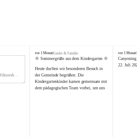
V
V
vor 1 Monat
vor 1 Monat
Kinder & Familie
i
i
🌞 Sommergrüße aus dem Kindergarten 🌞
Canyoning 
k
k
11
22. Juli 20
Heute durften wir besonderen Besuch in 
t
t
NO
o
o
Hauptstraße 36, 6836 Viktorsberg, AUT
der Gemeinde begrüßen: Die 
V
r
r
Kindergartenkinder kamen gemeinsam mit 
s
s
dem pädagogischen Team vorbei, um uns 
b
b
einen schönen Sommer zu wünschen.
e
e
r
r
Vielen Dank für diese liebe Überraschung 
g
g
und die fröhlichen Sommergrüße! Wir 
wünschen allen Kindern, ihren Familien 
sowie dem gesamten Kindergarten-Team 
erholsame, sonnige und wunderschöne 
Sommerferien. 🌼☀️