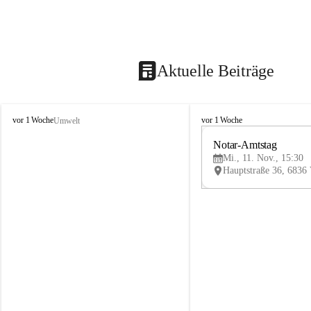
Aktuelle Beiträge
V
V
vor 1 Woche
vor 1 Woche
Umwelt
i
i
k
k
Notar-Amtstag
t
t
Mi., 11. Nov., 15:30
o
o
r
r
s
s
b
b
e
e
r
r
g
g