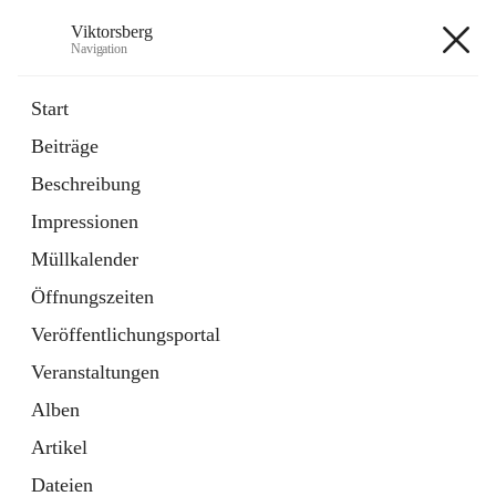
Viktorsberg
Navigation
Viktorsberg
Start
Beiträge
Gemeindepolitik
Beschreibung
1 Schnellzugriff
Impressionen
Bürgerservice
10 Schnellzugriffe
Müllkalender
Öffnungszeiten
+8
Veröffentlichungsportal
Veranstaltungen
Alben
Artikel
Hauptadresse
Dateien