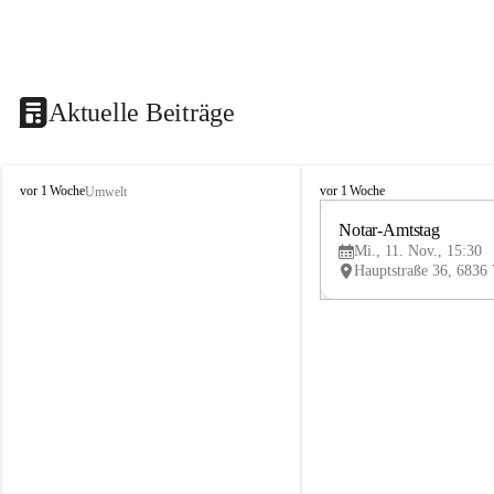
Aktuelle Beiträge
V
V
vor 1 Woche
vor 1 Woche
Umwelt
i
i
k
k
Notar-Amtstag
t
t
Mi., 11. Nov., 15:30
o
o
r
r
s
s
b
b
e
e
r
r
g
g