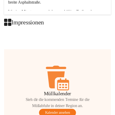
breite Asphaltstraße. 
Wenige Minuten nur, und das geschäftige Treiben der 
Talgemeinden sorgt für abwechslungsreiche Möglichkeiten.
Impressionen
+2
Müllkalender
Sieh dir die kommenden Termine für die
Müllabfuhr in deiner Region an.
Kalender ansehen