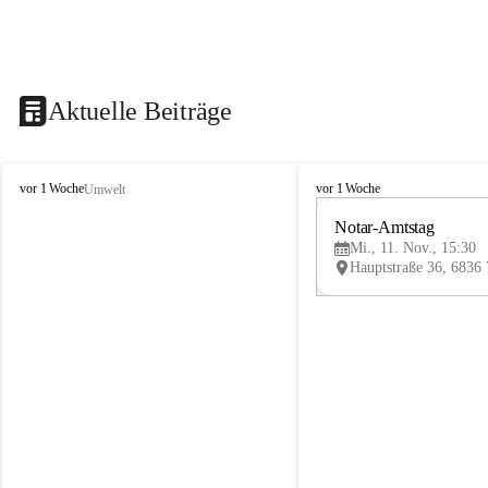
Aktuelle Beiträge
V
V
vor 1 Woche
vor 1 Woche
Umwelt
i
i
k
k
Notar-Amtstag
t
t
Mi., 11. Nov., 15:30
o
o
r
r
s
s
b
b
e
e
r
r
g
g