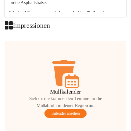
breite Asphaltstraße. 
Wenige Minuten nur, und das geschäftige Treiben der 
Talgemeinden sorgt für abwechslungsreiche Möglichkeiten.
Impressionen
+2
Müllkalender
Sieh dir die kommenden Termine für die
Müllabfuhr in deiner Region an.
Kalender ansehen