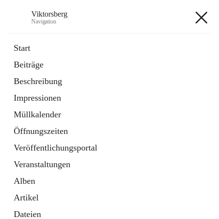
Viktorsberg
Navigation
Viktorsberg
Start
Beiträge
Gemeindepolitik
Beschreibung
1 Schnellzugriff
Impressionen
Bürgerservice
10 Schnellzugriffe
Müllkalender
Öffnungszeiten
+8
Veröffentlichungsportal
Veranstaltungen
Alben
Artikel
Hauptadresse
Dateien