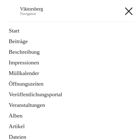
Viktorsberg
Navigation
Viktorsberg
Start
Beiträge
Gemeindepolitik
Beschreibung
1 Schnellzugriff
Impressionen
Bürgerservice
10 Schnellzugriffe
Müllkalender
Öffnungszeiten
+8
Veröffentlichungsportal
Veranstaltungen
Alben
Artikel
Hauptadresse
Dateien