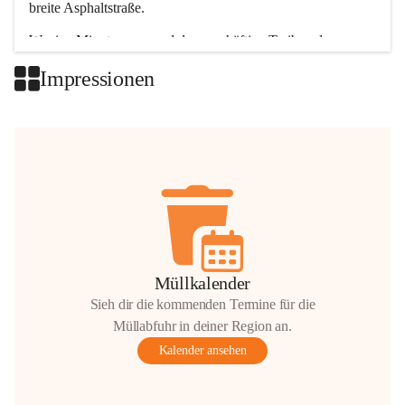
breite Asphaltstraße. 
Wenige Minuten nur, und das geschäftige Treiben der 
Talgemeinden sorgt für abwechslungsreiche Möglichkeiten.
Impressionen
+2
Müllkalender
Sieh dir die kommenden Termine für die
Müllabfuhr in deiner Region an.
Kalender ansehen