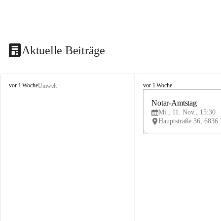
Aktuelle Beiträge
V
V
vor 1 Woche
vor 1 Woche
Umwelt
i
i
k
k
Notar-Amtstag
t
t
Mi., 11. Nov., 15:30
o
o
r
r
s
s
b
b
e
e
r
r
g
g