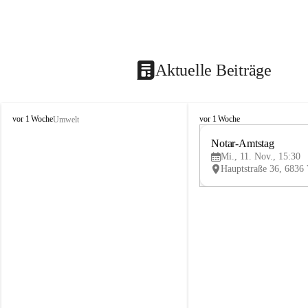
Aktuelle Beiträge
V
V
vor 1 Woche
vor 1 Woche
Umwelt
i
i
k
k
Notar-Amtstag
t
t
Mi., 11. Nov., 15:30
o
o
r
r
s
s
b
b
e
e
r
r
g
g