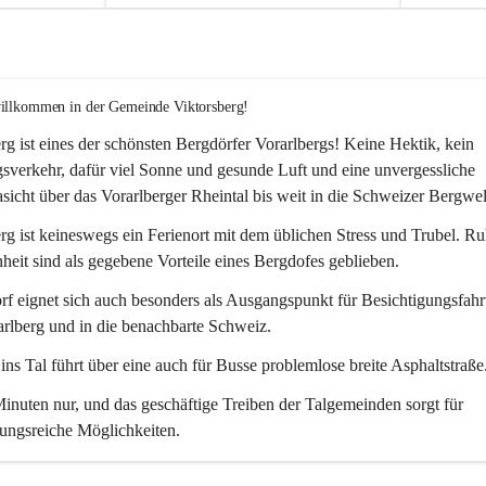
willkommen in der Gemeinde Viktorsberg!
rg ist eines der schönsten Bergdörfer Vorarlbergs! Keine Hektik, kein 
verkehr, dafür viel Sonne und gesunde Luft und eine unvergessliche 
icht über das Vorarlberger Rheintal bis weit in die Schweizer Bergwel
rg ist keineswegs ein Ferienort mit dem üblichen Stress und Trubel. R
eit sind als gegebene Vorteile eines Bergdofes geblieben. 
f eignet sich auch besonders als Ausgangspunkt für Besichtigungsfahrt
rlberg und in die benachbarte Schweiz. 
ns Tal führt über eine auch für Busse problemlose breite Asphaltstraße.
nuten nur, und das geschäftige Treiben der Talgemeinden sorgt für 
ungsreiche Möglichkeiten.