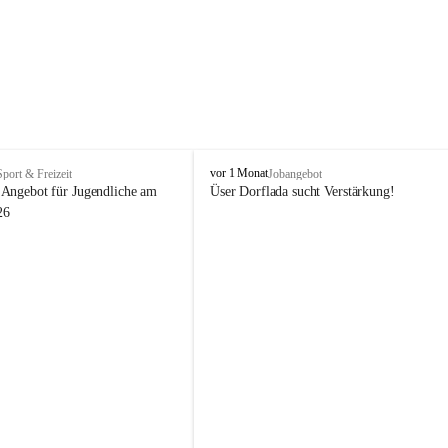
V
vor 1 Monat
Sport & Freizeit
Jobangebot
i
Angebot für Jugendliche am 
Üser Dorflada sucht Verstärkung! 
k
26
t
o
r
s
b
e
r
g