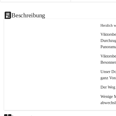
Beschreibung
Herzlich 
Viktorsbe
Durchzugs
Panoramas
Viktorsbe
Besonnenh
Unser Dor
ganz Vora
Der Weg i
Wenige Mi
abwechsl