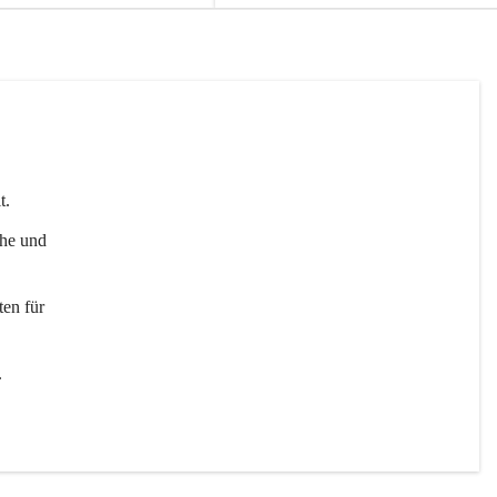
t. 
uhe und 
en für 
 