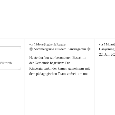
V
V
vor 1 Monat
vor 1 Monat
Kinder & Familie
i
i
🌞 Sommergrüße aus dem Kindergarten 🌞
Canyoning 
k
k
11
22. Juli 20
Heute durften wir besonderen Besuch in 
t
t
NO
o
o
Hauptstraße 36, 6836 Viktorsberg, AUT
der Gemeinde begrüßen: Die 
V
r
r
Kindergartenkinder kamen gemeinsam mit 
s
s
dem pädagogischen Team vorbei, um uns 
b
b
einen schönen Sommer zu wünschen.
e
e
r
r
Vielen Dank für diese liebe Überraschung 
g
g
und die fröhlichen Sommergrüße! Wir 
wünschen allen Kindern, ihren Familien 
sowie dem gesamten Kindergarten-Team 
erholsame, sonnige und wunderschöne 
Sommerferien. 🌼☀️