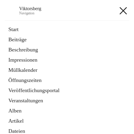
Viktorsberg
Navigation
Viktorsberg
Start
Beiträge
Gemeindepolitik
Beschreibung
1 Schnellzugriff
Impressionen
Bürgerservice
10 Schnellzugriffe
Müllkalender
Öffnungszeiten
+8
Veröffentlichungsportal
Veranstaltungen
Alben
Artikel
Hauptadresse
Dateien