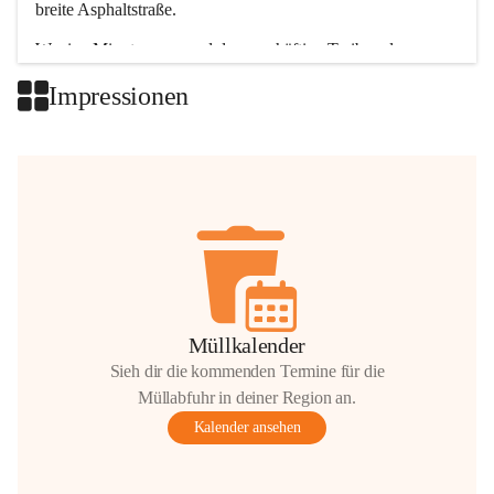
breite Asphaltstraße. 
Wenige Minuten nur, und das geschäftige Treiben der 
Talgemeinden sorgt für abwechslungsreiche Möglichkeiten.
Impressionen
+2
Müllkalender
Sieh dir die kommenden Termine für die
Müllabfuhr in deiner Region an.
Kalender ansehen