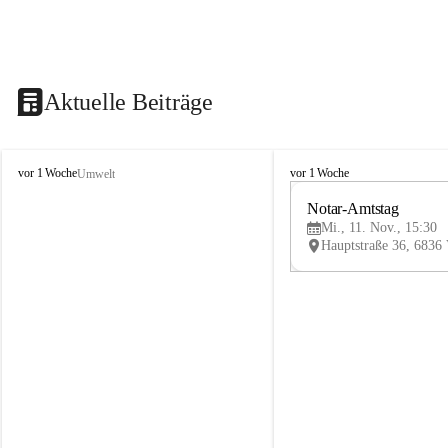
Aktuelle Beiträge
V
V
vor 1 Woche
vor 1 Woche
Umwelt
i
i
k
k
Notar-Amtstag
t
t
Mi., 11. Nov., 15:30
o
o
r
r
s
s
b
b
e
e
r
r
g
g