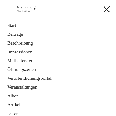
Viktorsberg
Navigation
Viktorsberg
Start
Beiträge
Gemeindepolitik
Beschreibung
1 Schnellzugriff
Impressionen
Bürgerservice
10 Schnellzugriffe
Müllkalender
Öffnungszeiten
+8
Veröffentlichungsportal
Veranstaltungen
Alben
Artikel
Hauptadresse
Dateien