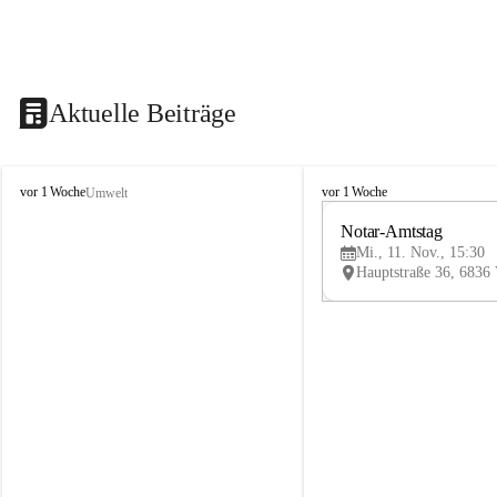
Aktuelle Beiträge
V
V
vor 1 Woche
vor 1 Woche
Umwelt
i
i
k
k
Notar-Amtstag
t
t
Mi., 11. Nov., 15:30
o
o
r
r
s
s
b
b
e
e
r
r
g
g