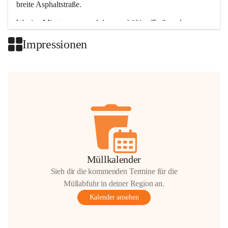
breite Asphaltstraße. 
Wenige Minuten nur, und das geschäftige Treiben der 
Talgemeinden sorgt für abwechslungsreiche Möglichkeiten.
Impressionen
+2
Müllkalender
Sieh dir die kommenden Termine für die
Müllabfuhr in deiner Region an.
Kalender ansehen