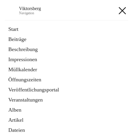
Viktorsberg
Navigation
Viktorsberg
Start
Beiträge
Gemeindepolitik
Beschreibung
1 Schnellzugriff
Impressionen
Bürgerservice
10 Schnellzugriffe
Müllkalender
Öffnungszeiten
+8
Veröffentlichungsportal
Veranstaltungen
Alben
Artikel
Hauptadresse
Dateien