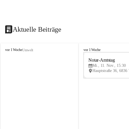
Aktuelle Beiträge
V
V
vor 1 Woche
vor 1 Woche
Umwelt
i
i
k
k
Notar-Amtstag
t
t
Mi., 11. Nov., 15:30
o
o
r
r
s
s
b
b
e
e
r
r
g
g