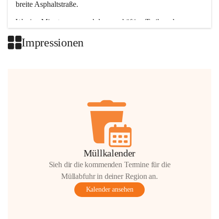
breite Asphaltstraße. 
Wenige Minuten nur, und das geschäftige Treiben der 
Talgemeinden sorgt für abwechslungsreiche Möglichkeiten.
Impressionen
+2
Müllkalender
Sieh dir die kommenden Termine für die
Müllabfuhr in deiner Region an.
Kalender ansehen