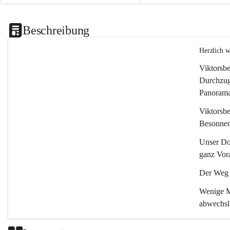
Beschreibung
Herzlich 
Viktorsbe
Durchzugs
Panoramas
Viktorsbe
Besonnenh
Unser Dor
ganz Vora
Der Weg i
Wenige Mi
abwechsl