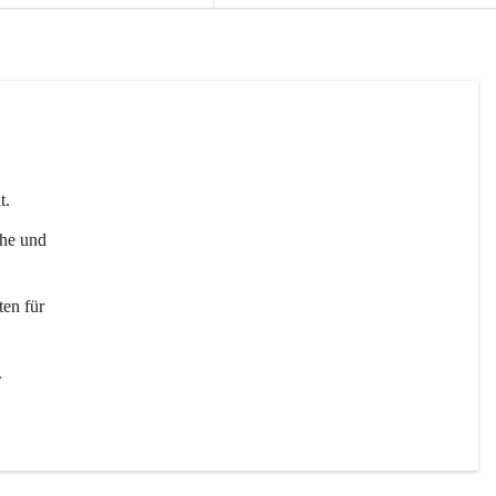
t. 
uhe und 
en für 
 