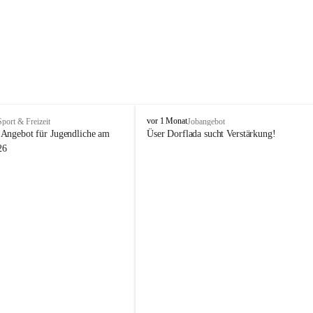
V
vor 1 Monat
Sport & Freizeit
Jobangebot
i
Angebot für Jugendliche am 
Üser Dorflada sucht Verstärkung! 
k
26
t
o
r
s
b
e
r
g