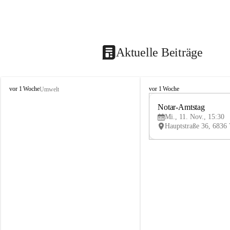
Aktuelle Beiträge
V
V
vor 1 Woche
vor 1 Woche
Umwelt
i
i
k
k
Notar-Amtstag
t
t
Mi., 11. Nov., 15:30
o
o
r
r
s
s
b
b
e
e
r
r
g
g