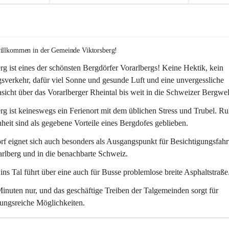
willkommen in der Gemeinde Viktorsberg!
rg ist eines der schönsten Bergdörfer Vorarlbergs! Keine Hektik, kein 
verkehr, dafür viel Sonne und gesunde Luft und eine unvergessliche 
icht über das Vorarlberger Rheintal bis weit in die Schweizer Bergwel
rg ist keineswegs ein Ferienort mit dem üblichen Stress und Trubel. R
eit sind als gegebene Vorteile eines Bergdofes geblieben. 
f eignet sich auch besonders als Ausgangspunkt für Besichtigungsfahrt
rlberg und in die benachbarte Schweiz. 
ns Tal führt über eine auch für Busse problemlose breite Asphaltstraße.
nuten nur, und das geschäftige Treiben der Talgemeinden sorgt für 
ungsreiche Möglichkeiten.