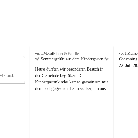
V
V
vor 1 Monat
vor 1 Monat
Kinder & Familie
i
i
🌞 Sommergrüße aus dem Kindergarten 🌞
Canyoning 
k
k
11
22. Juli 20
Heute durften wir besonderen Besuch in 
t
t
NO
o
o
Hauptstraße 36, 6836 Viktorsberg, AUT
der Gemeinde begrüßen: Die 
V
r
r
Kindergartenkinder kamen gemeinsam mit 
s
s
dem pädagogischen Team vorbei, um uns 
b
b
einen schönen Sommer zu wünschen.
e
e
r
r
Vielen Dank für diese liebe Überraschung 
g
g
und die fröhlichen Sommergrüße! Wir 
wünschen allen Kindern, ihren Familien 
sowie dem gesamten Kindergarten-Team 
erholsame, sonnige und wunderschöne 
Sommerferien. 🌼☀️