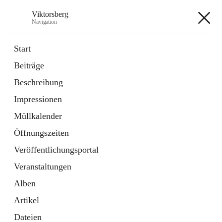
Viktorsberg
Navigation
Viktorsberg
Start
Beiträge
Gemeindepolitik
Beschreibung
1 Schnellzugriff
Impressionen
Bürgerservice
10 Schnellzugriffe
Müllkalender
Öffnungszeiten
+8
Veröffentlichungsportal
Veranstaltungen
Alben
Artikel
Hauptadresse
Dateien