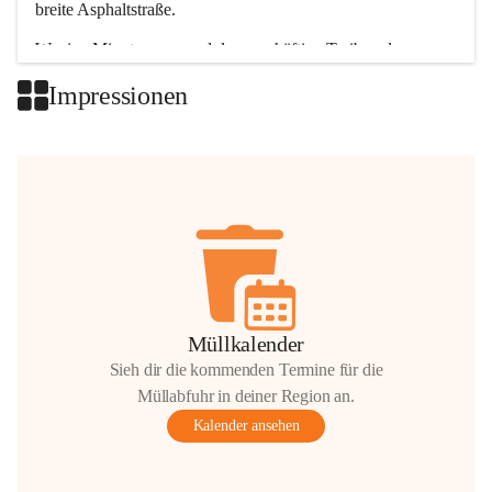
breite Asphaltstraße. 
Wenige Minuten nur, und das geschäftige Treiben der 
Talgemeinden sorgt für abwechslungsreiche Möglichkeiten.
Impressionen
+2
Müllkalender
Sieh dir die kommenden Termine für die
Müllabfuhr in deiner Region an.
Kalender ansehen