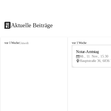
Aktuelle Beiträge
V
V
vor 1 Woche
vor 1 Woche
Umwelt
i
i
k
k
Notar-Amtstag
t
t
Mi., 11. Nov., 15:30
o
o
r
r
s
s
b
b
e
e
r
r
g
g