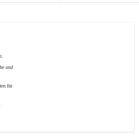
t. 
uhe und 
en für 
 