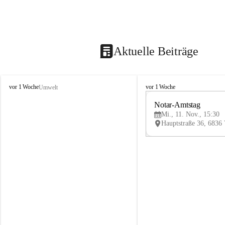
Aktuelle Beiträge
V
V
vor 1 Woche
vor 1 Woche
Umwelt
i
i
k
k
Notar-Amtstag
t
t
Mi., 11. Nov., 15:30
o
o
r
r
s
s
b
b
e
e
r
r
g
g