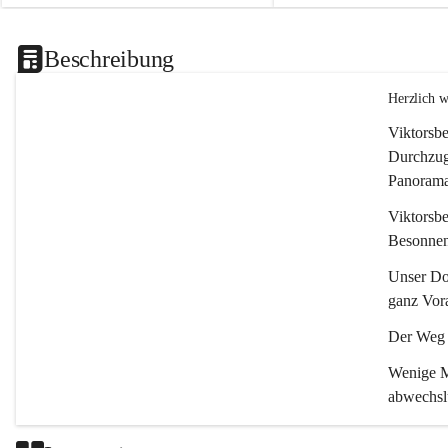
Beschreibung
Herzlich 
Viktorsbe
Durchzugs
Panoramas
Viktorsbe
Besonnenh
Unser Dor
ganz Vora
Der Weg i
Wenige Mi
abwechsl