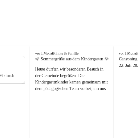
V
V
vor 1 Monat
vor 1 Monat
Kinder & Familie
i
i
🌞 Sommergrüße aus dem Kindergarten 🌞
Canyoning 
k
k
11
22. Juli 20
Heute durften wir besonderen Besuch in 
t
t
NO
o
o
Hauptstraße 36, 6836 Viktorsberg, AUT
der Gemeinde begrüßen: Die 
V
r
r
Kindergartenkinder kamen gemeinsam mit 
s
s
dem pädagogischen Team vorbei, um uns 
b
b
einen schönen Sommer zu wünschen.
e
e
r
r
Vielen Dank für diese liebe Überraschung 
g
g
und die fröhlichen Sommergrüße! Wir 
wünschen allen Kindern, ihren Familien 
sowie dem gesamten Kindergarten-Team 
erholsame, sonnige und wunderschöne 
Sommerferien. 🌼☀️