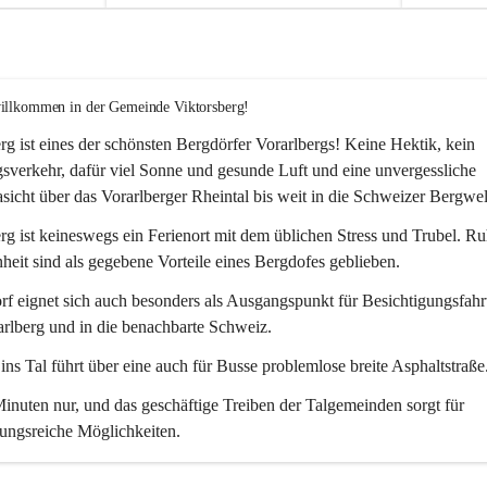
willkommen in der Gemeinde Viktorsberg!
rg ist eines der schönsten Bergdörfer Vorarlbergs! Keine Hektik, kein 
verkehr, dafür viel Sonne und gesunde Luft und eine unvergessliche 
icht über das Vorarlberger Rheintal bis weit in die Schweizer Bergwel
rg ist keineswegs ein Ferienort mit dem üblichen Stress und Trubel. R
eit sind als gegebene Vorteile eines Bergdofes geblieben. 
f eignet sich auch besonders als Ausgangspunkt für Besichtigungsfahrt
rlberg und in die benachbarte Schweiz. 
ns Tal führt über eine auch für Busse problemlose breite Asphaltstraße.
nuten nur, und das geschäftige Treiben der Talgemeinden sorgt für 
ungsreiche Möglichkeiten.