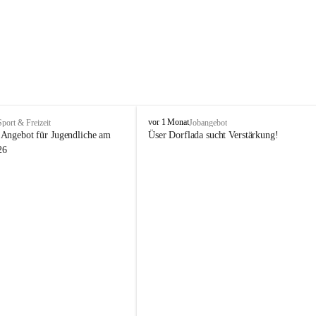
V
vor 1 Monat
Sport & Freizeit
Jobangebot
i
Angebot für Jugendliche am 
Üser Dorflada sucht Verstärkung! 
k
26
t
o
r
s
b
e
r
g