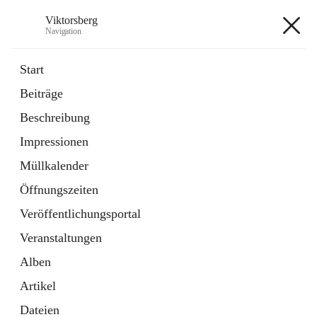
Viktorsberg
Navigation
Viktorsberg
Start
Beiträge
Gemeindepolitik
Beschreibung
1 Schnellzugriff
Impressionen
Bürgerservice
10 Schnellzugriffe
Müllkalender
Öffnungszeiten
+8
Veröffentlichungsportal
Veranstaltungen
Alben
Artikel
Hauptadresse
Dateien