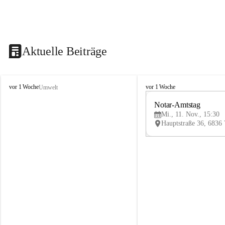
Aktuelle Beiträge
V
V
vor 1 Woche
vor 1 Woche
Umwelt
i
i
k
k
Notar-Amtstag
t
t
Mi., 11. Nov., 15:30
o
o
r
r
s
s
b
b
e
e
r
r
g
g