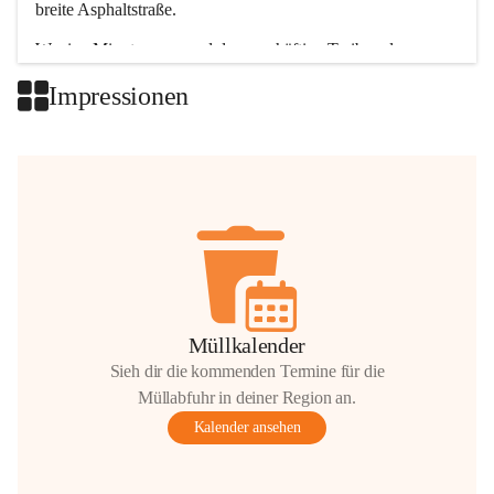
breite Asphaltstraße. 
Wenige Minuten nur, und das geschäftige Treiben der 
Talgemeinden sorgt für abwechslungsreiche Möglichkeiten.
Impressionen
+2
Müllkalender
Sieh dir die kommenden Termine für die
Müllabfuhr in deiner Region an.
Kalender ansehen