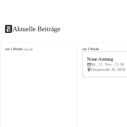
Aktuelle Beiträge
V
V
vor 1 Woche
vor 1 Woche
Umwelt
i
i
k
k
Notar-Amtstag
t
t
Mi., 11. Nov., 15:30
o
o
r
r
s
s
b
b
e
e
r
r
g
g