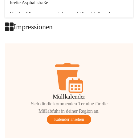
breite Asphaltstraße. 
Wenige Minuten nur, und das geschäftige Treiben der 
Talgemeinden sorgt für abwechslungsreiche Möglichkeiten.
Impressionen
+2
Müllkalender
Sieh dir die kommenden Termine für die
Müllabfuhr in deiner Region an.
Kalender ansehen