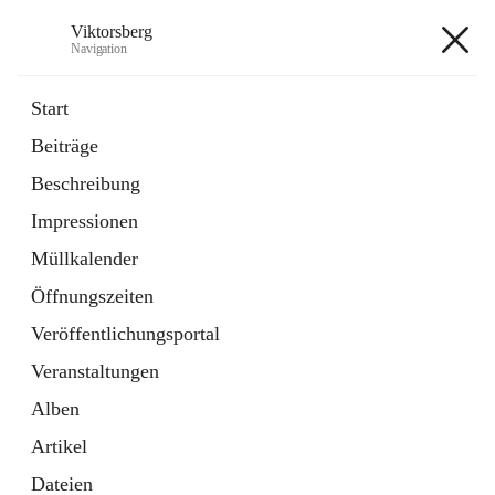
Viktorsberg
Navigation
Viktorsberg
Start
Beiträge
Gemeindepolitik
Beschreibung
1 Schnellzugriff
Impressionen
Bürgerservice
10 Schnellzugriffe
Müllkalender
Öffnungszeiten
+8
Veröffentlichungsportal
Veranstaltungen
Alben
Artikel
Hauptadresse
Dateien