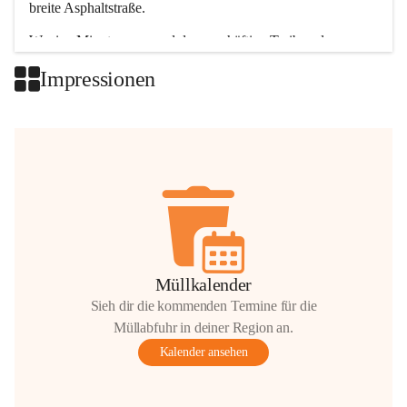
breite Asphaltstraße. 
Wenige Minuten nur, und das geschäftige Treiben der 
Talgemeinden sorgt für abwechslungsreiche Möglichkeiten.
Impressionen
+2
Müllkalender
Sieh dir die kommenden Termine für die
Müllabfuhr in deiner Region an.
Kalender ansehen