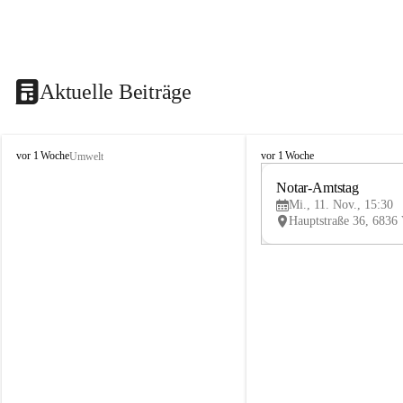
Aktuelle Beiträge
V
V
vor 1 Woche
vor 1 Woche
Umwelt
i
i
k
k
Notar-Amtstag
t
t
Mi., 11. Nov., 15:30
o
o
r
r
s
s
b
b
e
e
r
r
g
g