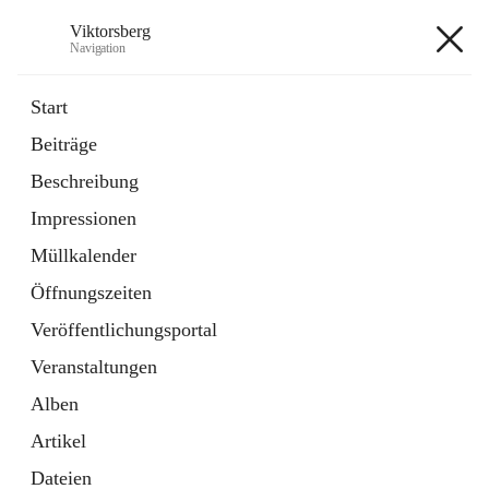
Viktorsberg
Navigation
Viktorsberg
Start
Beiträge
Gemeindepolitik
Beschreibung
1 Schnellzugriff
Impressionen
Bürgerservice
10 Schnellzugriffe
Müllkalender
Öffnungszeiten
+8
Veröffentlichungsportal
Veranstaltungen
Alben
Artikel
Hauptadresse
Dateien