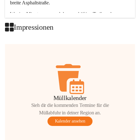
breite Asphaltstraße. 
Wenige Minuten nur, und das geschäftige Treiben der 
Talgemeinden sorgt für abwechslungsreiche Möglichkeiten.
Impressionen
+2
Müllkalender
Sieh dir die kommenden Termine für die
Müllabfuhr in deiner Region an.
Kalender ansehen