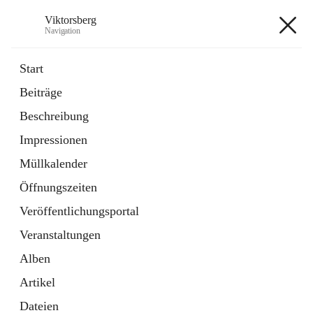
Viktorsberg
Navigation
Viktorsberg
Start
Beiträge
Gemeindepolitik
Beschreibung
1 Schnellzugriff
Impressionen
Bürgerservice
10 Schnellzugriffe
Müllkalender
Öffnungszeiten
+8
Veröffentlichungsportal
Veranstaltungen
Alben
Artikel
Hauptadresse
Dateien