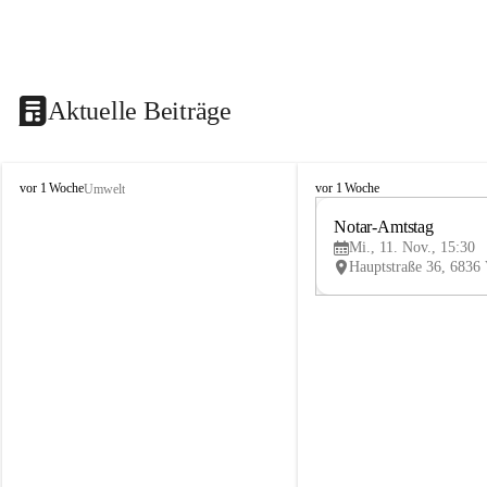
Aktuelle Beiträge
V
V
vor 1 Woche
vor 1 Woche
Umwelt
i
i
k
k
Notar-Amtstag
t
t
Mi., 11. Nov., 15:30
o
o
r
r
s
s
b
b
e
e
r
r
g
g