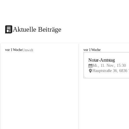
Aktuelle Beiträge
V
V
vor 1 Woche
vor 1 Woche
Umwelt
i
i
k
k
Notar-Amtstag
t
t
Mi., 11. Nov., 15:30
o
o
r
r
s
s
b
b
e
e
r
r
g
g