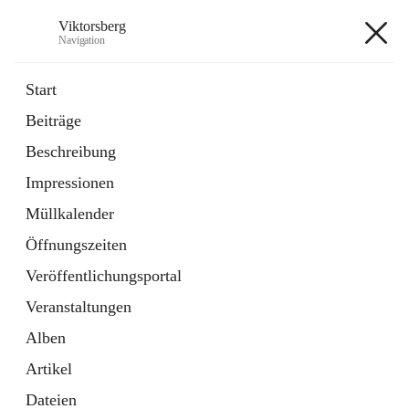
Viktorsberg
Navigation
Viktorsberg
Start
Beiträge
Gemeindepolitik
Beschreibung
1 Schnellzugriff
Impressionen
Bürgerservice
10 Schnellzugriffe
Müllkalender
Öffnungszeiten
+8
Veröffentlichungsportal
Veranstaltungen
Alben
Artikel
Hauptadresse
Dateien