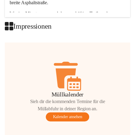
breite Asphaltstraße. 
Wenige Minuten nur, und das geschäftige Treiben der 
Talgemeinden sorgt für abwechslungsreiche Möglichkeiten.
Impressionen
+2
Müllkalender
Sieh dir die kommenden Termine für die
Müllabfuhr in deiner Region an.
Kalender ansehen