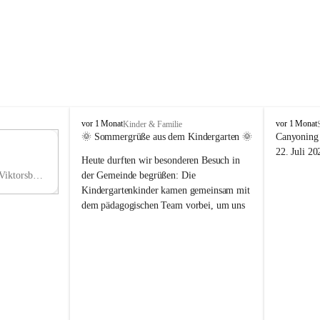
V
V
vor 1 Monat
vor 1 Monat
Kinder & Familie
i
i
🌞 Sommergrüße aus dem Kindergarten 🌞
Canyoning 
k
k
11
22. Juli 20
Heute durften wir besonderen Besuch in 
t
t
NO
o
o
Hauptstraße 36, 6836 Viktorsberg, AUT
der Gemeinde begrüßen: Die 
V
r
r
Kindergartenkinder kamen gemeinsam mit 
s
s
dem pädagogischen Team vorbei, um uns 
b
b
einen schönen Sommer zu wünschen.
e
e
r
r
Vielen Dank für diese liebe Überraschung 
g
g
und die fröhlichen Sommergrüße! Wir 
wünschen allen Kindern, ihren Familien 
sowie dem gesamten Kindergarten-Team 
erholsame, sonnige und wunderschöne 
Sommerferien. 🌼☀️