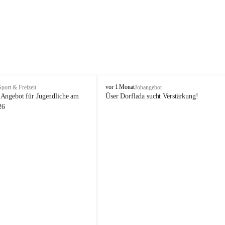
V
vor 1 Monat
Sport & Freizeit
Jobangebot
i
Angebot für Jugendliche am 
Üser Dorflada sucht Verstärkung! 
k
26
t
o
r
s
b
e
r
g