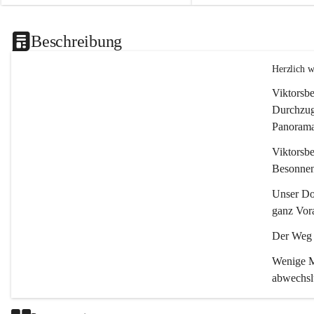
Beschreibung
Herzlich 
Viktorsbe
Durchzugs
Panoramas
Viktorsbe
Besonnenh
Unser Dor
ganz Vora
Der Weg i
Wenige Mi
abwechsl