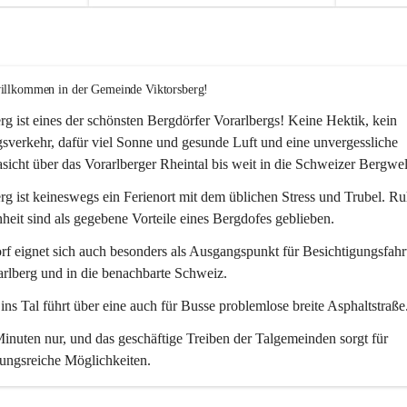
willkommen in der Gemeinde Viktorsberg!
rg ist eines der schönsten Bergdörfer Vorarlbergs! Keine Hektik, kein 
verkehr, dafür viel Sonne und gesunde Luft und eine unvergessliche 
icht über das Vorarlberger Rheintal bis weit in die Schweizer Bergwel
rg ist keineswegs ein Ferienort mit dem üblichen Stress und Trubel. R
eit sind als gegebene Vorteile eines Bergdofes geblieben. 
f eignet sich auch besonders als Ausgangspunkt für Besichtigungsfahrt
rlberg und in die benachbarte Schweiz. 
ns Tal führt über eine auch für Busse problemlose breite Asphaltstraße.
nuten nur, und das geschäftige Treiben der Talgemeinden sorgt für 
ungsreiche Möglichkeiten.