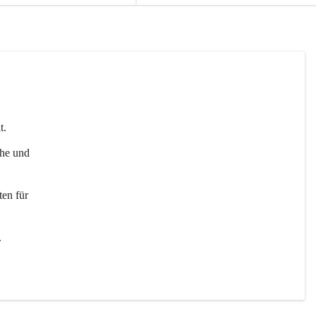
t. 
uhe und 
en für 
 