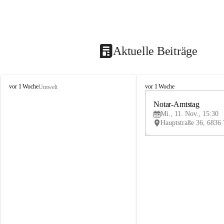
Aktuelle Beiträge
V
V
vor 1 Woche
vor 1 Woche
Umwelt
i
i
k
k
Notar-Amtstag
t
t
Mi., 11. Nov., 15:30
o
o
r
r
s
s
b
b
e
e
r
r
g
g