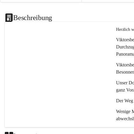
Beschreibung
Herzlich 
Viktorsbe
Durchzugs
Panoramas
Viktorsbe
Besonnenh
Unser Dor
ganz Vora
Der Weg i
Wenige Mi
abwechsl