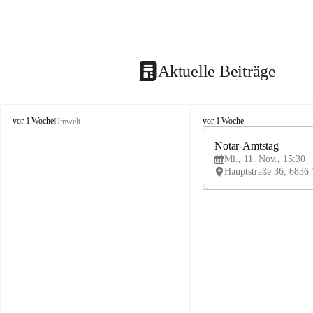
Aktuelle Beiträge
V
V
vor 1 Woche
vor 1 Woche
Umwelt
i
i
k
k
Notar-Amtstag
t
t
Mi., 11. Nov., 15:30
o
o
r
r
s
s
b
b
e
e
r
r
g
g