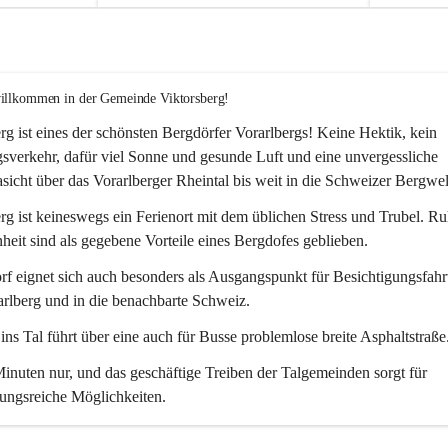
willkommen in der Gemeinde Viktorsberg!
rg ist eines der schönsten Bergdörfer Vorarlbergs! Keine Hektik, kein 
verkehr, dafür viel Sonne und gesunde Luft und eine unvergessliche 
icht über das Vorarlberger Rheintal bis weit in die Schweizer Bergwel
rg ist keineswegs ein Ferienort mit dem üblichen Stress und Trubel. R
eit sind als gegebene Vorteile eines Bergdofes geblieben. 
f eignet sich auch besonders als Ausgangspunkt für Besichtigungsfahrt
rlberg und in die benachbarte Schweiz. 
ns Tal führt über eine auch für Busse problemlose breite Asphaltstraße.
nuten nur, und das geschäftige Treiben der Talgemeinden sorgt für 
ungsreiche Möglichkeiten.