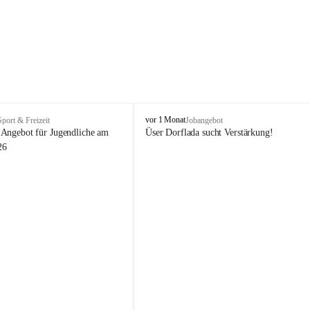
V
vor 1 Monat
Sport & Freizeit
Jobangebot
i
Angebot für Jugendliche am 
Üser Dorflada sucht Verstärkung! 
k
26
t
o
r
s
b
e
r
g