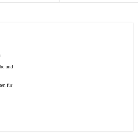
t. 
uhe und 
en für 
 