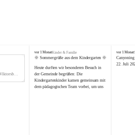
V
V
vor 1 Monat
vor 1 Monat
Kinder & Familie
i
i
🌞 Sommergrüße aus dem Kindergarten 🌞
Canyoning 
k
k
11
22. Juli 20
Heute durften wir besonderen Besuch in 
t
t
NO
o
o
Hauptstraße 36, 6836 Viktorsberg, AUT
der Gemeinde begrüßen: Die 
V
r
r
Kindergartenkinder kamen gemeinsam mit 
s
s
dem pädagogischen Team vorbei, um uns 
b
b
einen schönen Sommer zu wünschen.
e
e
r
r
Vielen Dank für diese liebe Überraschung 
g
g
und die fröhlichen Sommergrüße! Wir 
wünschen allen Kindern, ihren Familien 
sowie dem gesamten Kindergarten-Team 
erholsame, sonnige und wunderschöne 
Sommerferien. 🌼☀️