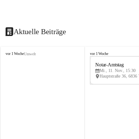
Aktuelle Beiträge
V
V
vor 1 Woche
vor 1 Woche
Umwelt
i
i
k
k
Notar-Amtstag
t
t
Mi., 11. Nov., 15:30
o
o
r
r
s
s
b
b
e
e
r
r
g
g