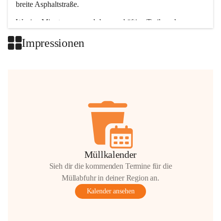
breite Asphaltstraße. 
Wenige Minuten nur, und das geschäftige Treiben der 
Talgemeinden sorgt für abwechslungsreiche Möglichkeiten.
Impressionen
+2
Müllkalender
Sieh dir die kommenden Termine für die
Müllabfuhr in deiner Region an.
Kalender ansehen