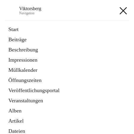
Viktorsberg
Navigation
Viktorsberg
Start
Beiträge
Gemeindepolitik
Beschreibung
1 Schnellzugriff
Impressionen
Bürgerservice
10 Schnellzugriffe
Müllkalender
Öffnungszeiten
+8
Veröffentlichungsportal
Veranstaltungen
Alben
Artikel
Hauptadresse
Dateien