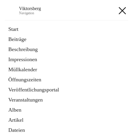
Viktorsberg
Navigation
Viktorsberg
Start
Beiträge
Gemeindepolitik
Beschreibung
1 Schnellzugriff
Impressionen
Bürgerservice
10 Schnellzugriffe
Müllkalender
Öffnungszeiten
+8
Veröffentlichungsportal
Veranstaltungen
Alben
Artikel
Hauptadresse
Dateien