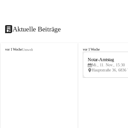
Aktuelle Beiträge
V
V
vor 1 Woche
vor 1 Woche
Umwelt
i
i
k
k
Notar-Amtstag
t
t
Mi., 11. Nov., 15:30
o
o
r
r
s
s
b
b
e
e
r
r
g
g