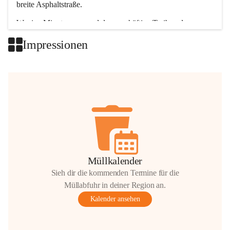
breite Asphaltstraße. 
Wenige Minuten nur, und das geschäftige Treiben der 
Talgemeinden sorgt für abwechslungsreiche Möglichkeiten.
Impressionen
+2
Müllkalender
Sieh dir die kommenden Termine für die
Müllabfuhr in deiner Region an.
Kalender ansehen