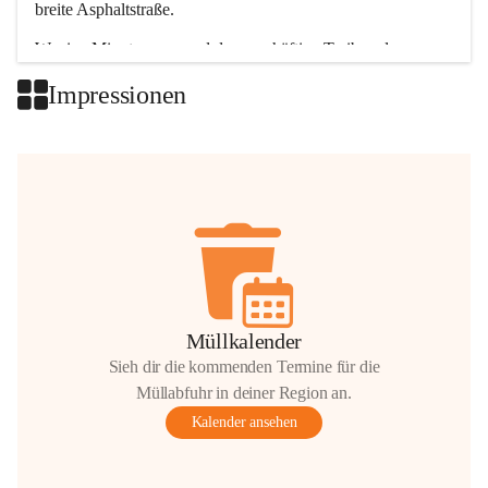
breite Asphaltstraße. 
Wenige Minuten nur, und das geschäftige Treiben der 
Talgemeinden sorgt für abwechslungsreiche Möglichkeiten.
Impressionen
+2
Müllkalender
Sieh dir die kommenden Termine für die
Müllabfuhr in deiner Region an.
Kalender ansehen