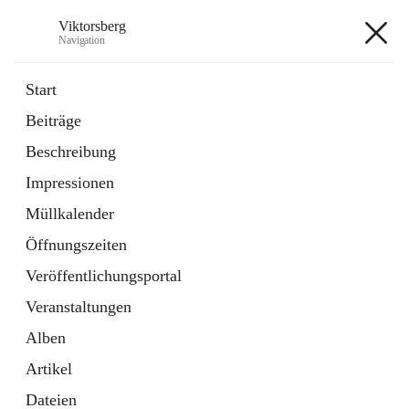
Viktorsberg
Navigation
Viktorsberg
Start
Beiträge
Gemeindepolitik
Beschreibung
1 Schnellzugriff
Impressionen
Bürgerservice
10 Schnellzugriffe
Müllkalender
Öffnungszeiten
+8
Veröffentlichungsportal
Veranstaltungen
Alben
Artikel
Hauptadresse
Dateien