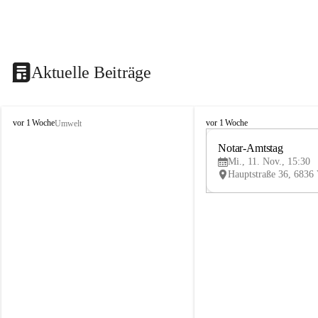
Aktuelle Beiträge
V
V
vor 1 Woche
vor 1 Woche
Umwelt
i
i
k
k
Notar-Amtstag
t
t
Mi., 11. Nov., 15:30
o
o
r
r
s
s
b
b
e
e
r
r
g
g