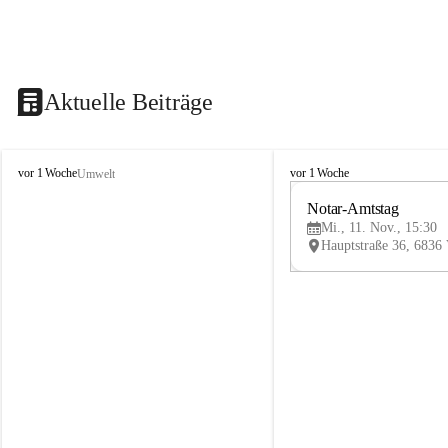
Aktuelle Beiträge
V
V
vor 1 Woche
vor 1 Woche
Umwelt
i
i
k
k
Notar-Amtstag
t
t
Mi., 11. Nov., 15:30
o
o
r
r
s
s
b
b
e
e
r
r
g
g