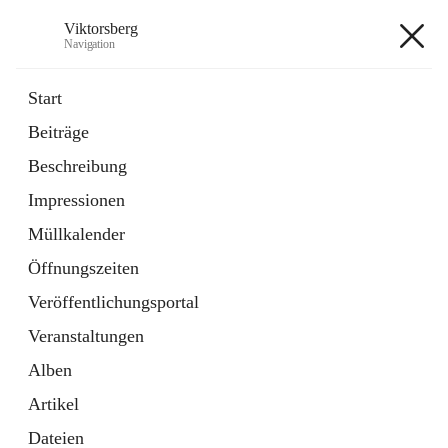
Viktorsberg
Navigation
Viktorsberg
Start
Beiträge
Gemeindepolitik
Beschreibung
1 Schnellzugriff
Impressionen
Bürgerservice
10 Schnellzugriffe
Müllkalender
Öffnungszeiten
+8
Veröffentlichungsportal
Veranstaltungen
Alben
Artikel
Hauptadresse
Dateien