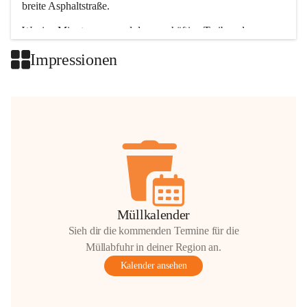
breite Asphaltstraße. 
Wenige Minuten nur, und das geschäftige Treiben der 
Talgemeinden sorgt für abwechslungsreiche Möglichkeiten.
Impressionen
+2
Müllkalender
Sieh dir die kommenden Termine für die
Müllabfuhr in deiner Region an.
Kalender ansehen