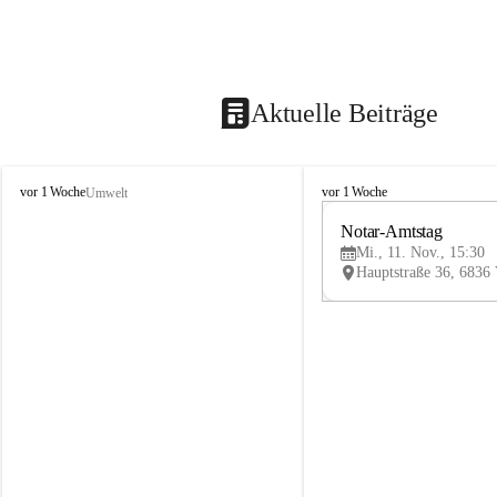
Aktuelle Beiträge
V
V
vor 1 Woche
vor 1 Woche
Umwelt
i
i
k
k
Notar-Amtstag
t
t
Mi., 11. Nov., 15:30
o
o
r
r
s
s
b
b
e
e
r
r
g
g