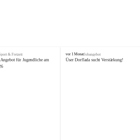
V
vor 1 Monat
Sport & Freizeit
Jobangebot
i
Angebot für Jugendliche am 
Üser Dorflada sucht Verstärkung! 
k
26
t
o
r
s
b
e
r
g