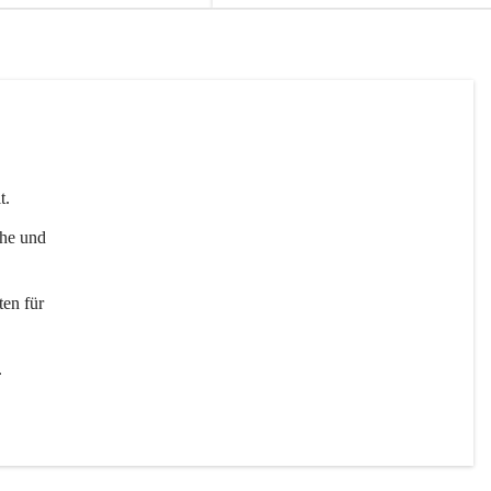
t. 
uhe und 
en für 
 