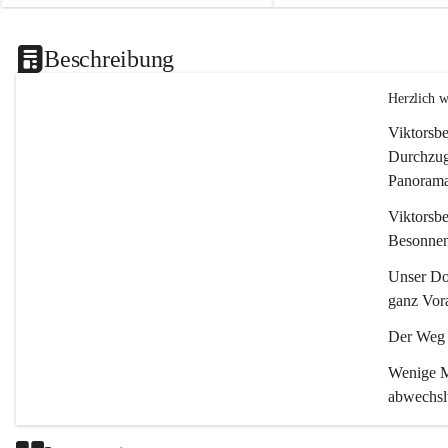
Beschreibung
Herzlich 
Viktorsbe
Durchzugs
Panoramas
Viktorsbe
Besonnenh
Unser Dor
ganz Vora
Der Weg i
Wenige Mi
abwechsl