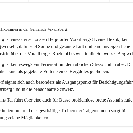
willkommen in der Gemeinde Viktorsberg!
rg ist eines der schönsten Bergdörfer Vorarlbergs! Keine Hektik, kein 
verkehr, dafür viel Sonne und gesunde Luft und eine unvergessliche 
icht über das Vorarlberger Rheintal bis weit in die Schweizer Bergwel
rg ist keineswegs ein Ferienort mit dem üblichen Stress und Trubel. R
eit sind als gegebene Vorteile eines Bergdofes geblieben. 
f eignet sich auch besonders als Ausgangspunkt für Besichtigungsfahrt
rlberg und in die benachbarte Schweiz. 
ns Tal führt über eine auch für Busse problemlose breite Asphaltstraße.
nuten nur, und das geschäftige Treiben der Talgemeinden sorgt für 
ungsreiche Möglichkeiten.