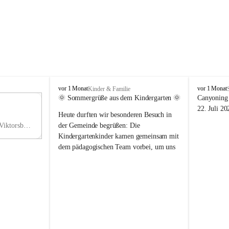
V
V
vor 1 Monat
vor 1 Monat
Kinder & Familie
i
i
🌞 Sommergrüße aus dem Kindergarten 🌞
Canyoning 
k
k
11
22. Juli 20
Heute durften wir besonderen Besuch in 
t
t
NO
o
o
Hauptstraße 36, 6836 Viktorsberg, AUT
der Gemeinde begrüßen: Die 
V
r
r
Kindergartenkinder kamen gemeinsam mit 
s
s
dem pädagogischen Team vorbei, um uns 
b
b
einen schönen Sommer zu wünschen.
e
e
r
r
Vielen Dank für diese liebe Überraschung 
g
g
und die fröhlichen Sommergrüße! Wir 
wünschen allen Kindern, ihren Familien 
sowie dem gesamten Kindergarten-Team 
erholsame, sonnige und wunderschöne 
Sommerferien. 🌼☀️