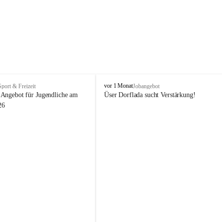
V
vor 1 Monat
Sport & Freizeit
Jobangebot
i
Angebot für Jugendliche am 
Üser Dorflada sucht Verstärkung! 
k
26
t
o
r
s
b
e
r
g