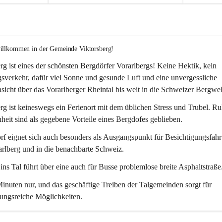
willkommen in der Gemeinde Viktorsberg!
rg ist eines der schönsten Bergdörfer Vorarlbergs! Keine Hektik, kein 
verkehr, dafür viel Sonne und gesunde Luft und eine unvergessliche 
icht über das Vorarlberger Rheintal bis weit in die Schweizer Bergwel
rg ist keineswegs ein Ferienort mit dem üblichen Stress und Trubel. R
eit sind als gegebene Vorteile eines Bergdofes geblieben. 
f eignet sich auch besonders als Ausgangspunkt für Besichtigungsfahrt
rlberg und in die benachbarte Schweiz. 
ns Tal führt über eine auch für Busse problemlose breite Asphaltstraße.
nuten nur, und das geschäftige Treiben der Talgemeinden sorgt für 
ungsreiche Möglichkeiten.