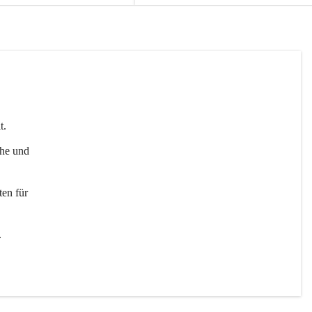
t. 
uhe und 
en für 
 