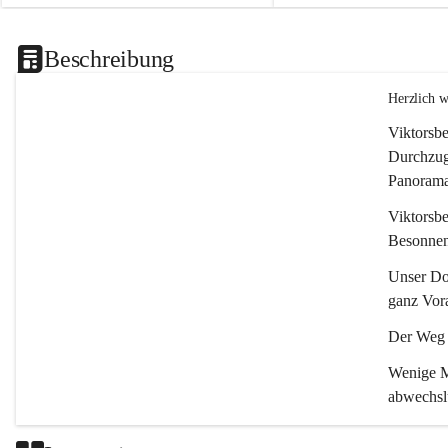
Beschreibung
Herzlich 
Viktorsbe
Durchzugs
Panoramas
Viktorsbe
Besonnenh
Unser Dor
ganz Vora
Der Weg i
Wenige Mi
abwechsl