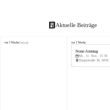
Aktuelle Beiträge
V
V
vor 1 Woche
vor 1 Woche
Umwelt
i
i
k
k
Notar-Amtstag
t
t
Mi., 11. Nov., 15:30
o
o
r
r
s
s
b
b
e
e
r
r
g
g