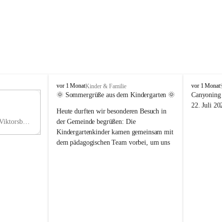
V
V
vor 1 Monat
vor 1 Monat
Kinder & Familie
i
i
🌞 Sommergrüße aus dem Kindergarten 🌞
Canyoning 
k
k
11
22. Juli 20
Heute durften wir besonderen Besuch in 
t
t
NO
o
o
Hauptstraße 36, 6836 Viktorsberg, AUT
der Gemeinde begrüßen: Die 
V
r
r
Kindergartenkinder kamen gemeinsam mit 
s
s
dem pädagogischen Team vorbei, um uns 
b
b
einen schönen Sommer zu wünschen.
e
e
r
r
Vielen Dank für diese liebe Überraschung 
g
g
und die fröhlichen Sommergrüße! Wir 
wünschen allen Kindern, ihren Familien 
sowie dem gesamten Kindergarten-Team 
erholsame, sonnige und wunderschöne 
Sommerferien. 🌼☀️