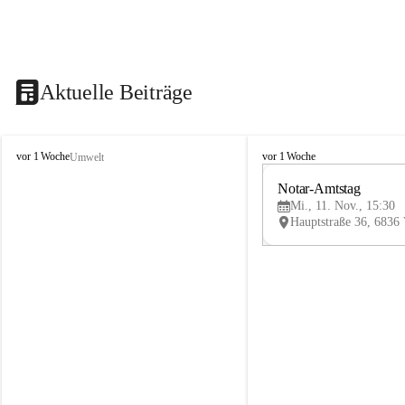
Aktuelle Beiträge
V
V
vor 1 Woche
vor 1 Woche
Umwelt
i
i
k
k
Notar-Amtstag
t
t
Mi., 11. Nov., 15:30
o
o
r
r
s
s
b
b
e
e
r
r
g
g