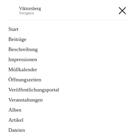
Viktorsberg
Navigation
Viktorsberg
Start
Beiträge
Gemeindepolitik
Beschreibung
1 Schnellzugriff
Impressionen
Bürgerservice
10 Schnellzugriffe
Müllkalender
Öffnungszeiten
+8
Veröffentlichungsportal
Veranstaltungen
Alben
Artikel
Hauptadresse
Dateien