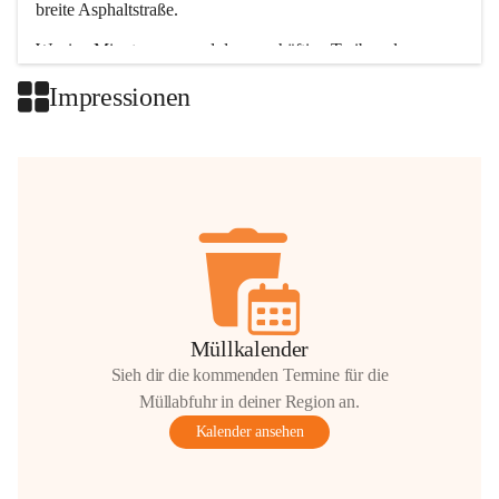
breite Asphaltstraße. 
Wenige Minuten nur, und das geschäftige Treiben der 
Talgemeinden sorgt für abwechslungsreiche Möglichkeiten.
Impressionen
+2
Müllkalender
Sieh dir die kommenden Termine für die
Müllabfuhr in deiner Region an.
Kalender ansehen