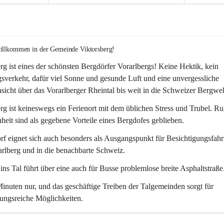
willkommen in der Gemeinde Viktorsberg!
rg ist eines der schönsten Bergdörfer Vorarlbergs! Keine Hektik, kein 
verkehr, dafür viel Sonne und gesunde Luft und eine unvergessliche 
icht über das Vorarlberger Rheintal bis weit in die Schweizer Bergwel
rg ist keineswegs ein Ferienort mit dem üblichen Stress und Trubel. R
eit sind als gegebene Vorteile eines Bergdofes geblieben. 
f eignet sich auch besonders als Ausgangspunkt für Besichtigungsfahrt
rlberg und in die benachbarte Schweiz. 
ns Tal führt über eine auch für Busse problemlose breite Asphaltstraße.
nuten nur, und das geschäftige Treiben der Talgemeinden sorgt für 
ungsreiche Möglichkeiten.