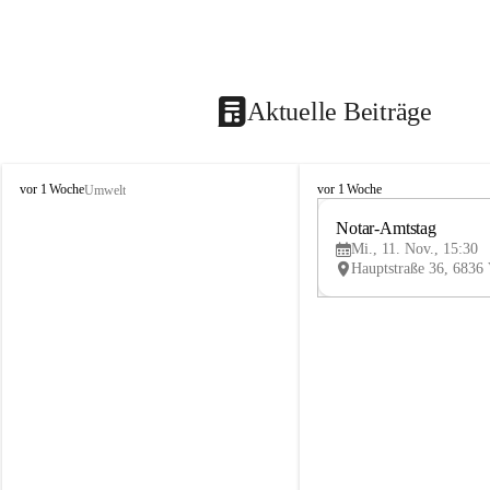
Aktuelle Beiträge
V
V
vor 1 Woche
vor 1 Woche
Umwelt
i
i
k
k
Notar-Amtstag
t
t
Mi., 11. Nov., 15:30
o
o
r
r
s
s
b
b
e
e
r
r
g
g