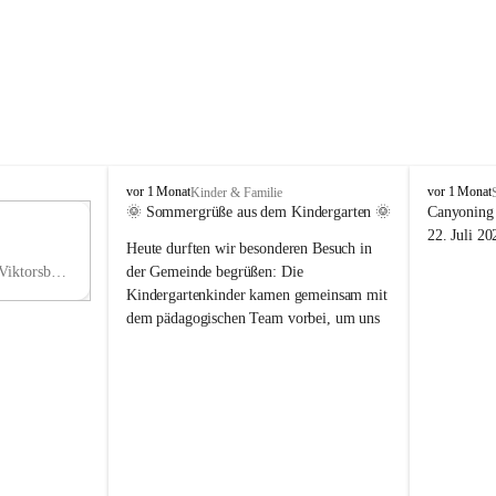
V
V
vor 1 Monat
vor 1 Monat
Kinder & Familie
i
i
🌞 Sommergrüße aus dem Kindergarten 🌞
Canyoning 
k
k
11
22. Juli 20
Heute durften wir besonderen Besuch in 
t
t
NO
o
o
Hauptstraße 36, 6836 Viktorsberg, AUT
der Gemeinde begrüßen: Die 
V
r
r
Kindergartenkinder kamen gemeinsam mit 
s
s
dem pädagogischen Team vorbei, um uns 
b
b
einen schönen Sommer zu wünschen.
e
e
r
r
Vielen Dank für diese liebe Überraschung 
g
g
und die fröhlichen Sommergrüße! Wir 
wünschen allen Kindern, ihren Familien 
sowie dem gesamten Kindergarten-Team 
erholsame, sonnige und wunderschöne 
Sommerferien. 🌼☀️