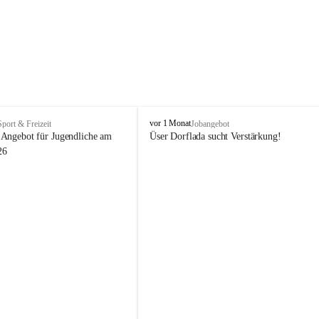
V
vor 1 Monat
Sport & Freizeit
Jobangebot
i
Angebot für Jugendliche am 
Üser Dorflada sucht Verstärkung! 
k
26
t
o
r
s
b
e
r
g