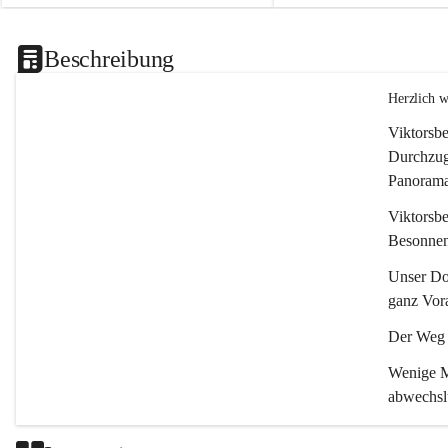
Beschreibung
Herzlich 
Viktorsbe
Durchzugs
Panoramas
Viktorsbe
Besonnenh
Unser Dor
ganz Vora
Der Weg i
Wenige Mi
abwechsl