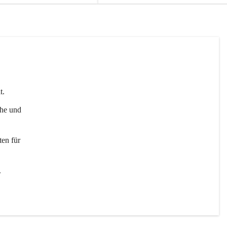
t. 
uhe und 
en für 
 