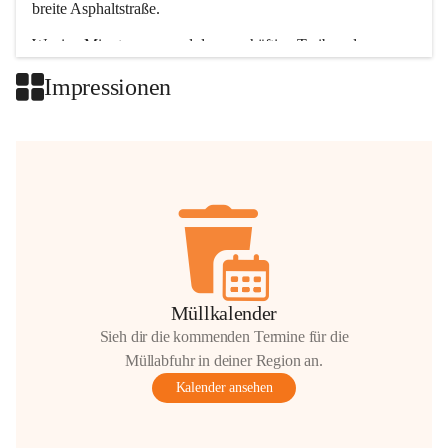
breite Asphaltstraße. 
Wenige Minuten nur, und das geschäftige Treiben der 
Talgemeinden sorgt für abwechslungsreiche Möglichkeiten.
Impressionen
+2
Müllkalender
Sieh dir die kommenden Termine für die
Müllabfuhr in deiner Region an.
Kalender ansehen