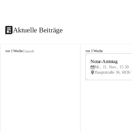
Aktuelle Beiträge
V
V
vor 1 Woche
vor 1 Woche
Umwelt
i
i
k
k
Notar-Amtstag
t
t
Mi., 11. Nov., 15:30
o
o
r
r
s
s
b
b
e
e
r
r
g
g