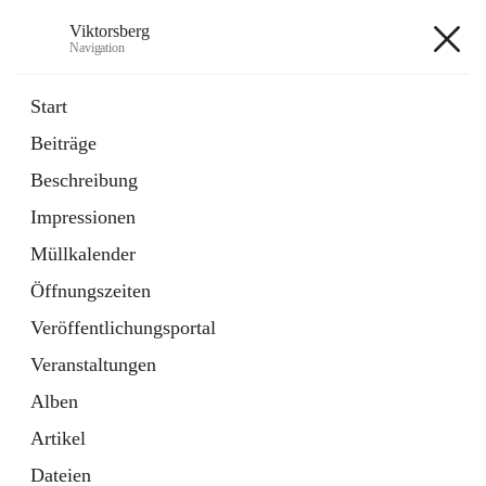
Viktorsberg
Navigation
Viktorsberg
Start
Beiträge
Gemeindepolitik
Beschreibung
1 Schnellzugriff
Impressionen
Bürgerservice
10 Schnellzugriffe
Müllkalender
Öffnungszeiten
+8
Veröffentlichungsportal
Veranstaltungen
Alben
Artikel
Hauptadresse
Dateien