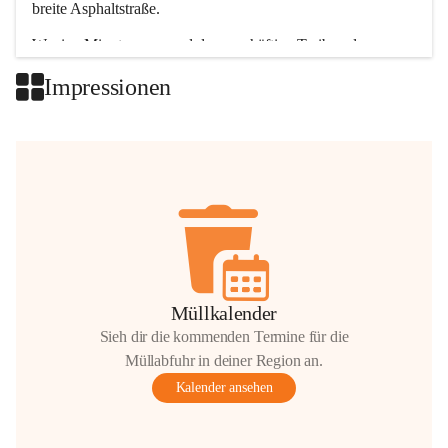
breite Asphaltstraße. 
Wenige Minuten nur, und das geschäftige Treiben der 
Talgemeinden sorgt für abwechslungsreiche Möglichkeiten.
Impressionen
+2
Müllkalender
Sieh dir die kommenden Termine für die
Müllabfuhr in deiner Region an.
Kalender ansehen