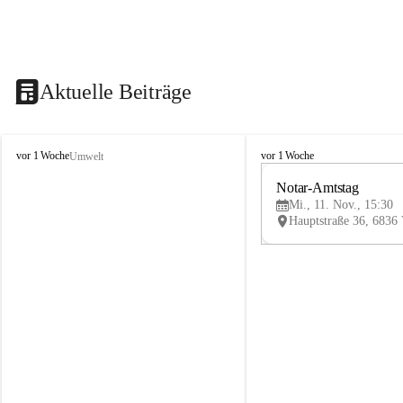
Aktuelle Beiträge
V
V
vor 1 Woche
vor 1 Woche
Umwelt
i
i
k
k
Notar-Amtstag
t
t
Mi., 11. Nov., 15:30
o
o
r
r
s
s
b
b
e
e
r
r
g
g