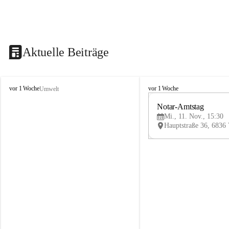
Aktuelle Beiträge
V
V
vor 1 Woche
vor 1 Woche
Umwelt
i
i
k
k
Notar-Amtstag
t
t
Mi., 11. Nov., 15:30
o
o
r
r
s
s
b
b
e
e
r
r
g
g