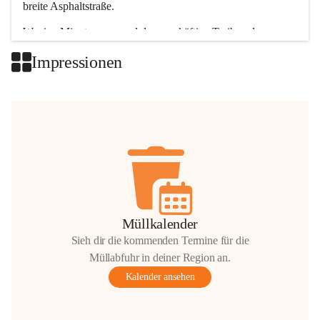
breite Asphaltstraße. 
Wenige Minuten nur, und das geschäftige Treiben der 
Talgemeinden sorgt für abwechslungsreiche Möglichkeiten.
Impressionen
+2
Müllkalender
Sieh dir die kommenden Termine für die
Müllabfuhr in deiner Region an.
Kalender ansehen