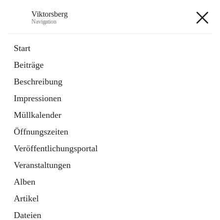
Viktorsberg
Navigation
Viktorsberg
Start
Beiträge
Gemeindepolitik
Beschreibung
1 Schnellzugriff
Impressionen
Bürgerservice
10 Schnellzugriffe
Müllkalender
Öffnungszeiten
+8
Veröffentlichungsportal
Veranstaltungen
Alben
Artikel
Hauptadresse
Dateien