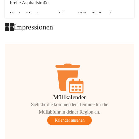
breite Asphaltstraße. 
Wenige Minuten nur, und das geschäftige Treiben der 
Talgemeinden sorgt für abwechslungsreiche Möglichkeiten.
Impressionen
+2
Müllkalender
Sieh dir die kommenden Termine für die
Müllabfuhr in deiner Region an.
Kalender ansehen