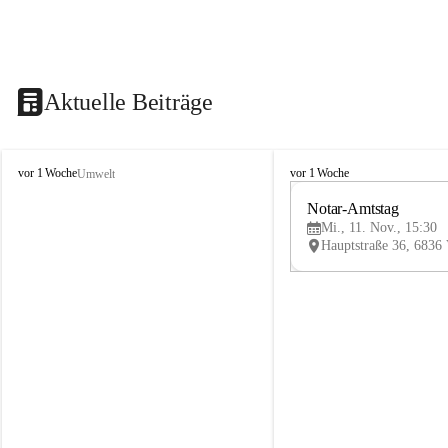
Aktuelle Beiträge
V
V
vor 1 Woche
vor 1 Woche
Umwelt
i
i
k
k
Notar-Amtstag
t
t
Mi., 11. Nov., 15:30
o
o
r
r
s
s
b
b
e
e
r
r
g
g