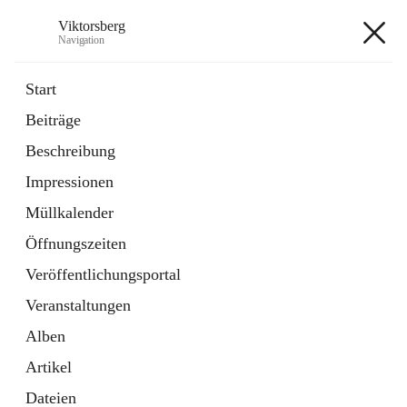
Viktorsberg
Navigation
Viktorsberg
Start
Beiträge
Gemeindepolitik
Beschreibung
1 Schnellzugriff
Impressionen
Bürgerservice
10 Schnellzugriffe
Müllkalender
Öffnungszeiten
+8
Veröffentlichungsportal
Veranstaltungen
Alben
Artikel
Hauptadresse
Dateien