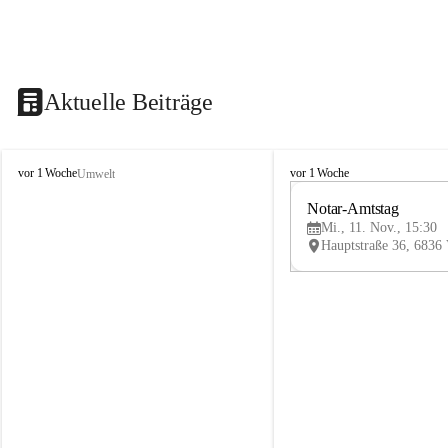
Aktuelle Beiträge
V
V
vor 1 Woche
vor 1 Woche
Umwelt
i
i
k
k
Notar-Amtstag
t
t
Mi., 11. Nov., 15:30
o
o
r
r
s
s
b
b
e
e
r
r
g
g