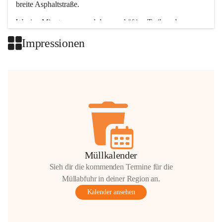
breite Asphaltstraße. 
Wenige Minuten nur, und das geschäftige Treiben der 
Talgemeinden sorgt für abwechslungsreiche Möglichkeiten.
Impressionen
+2
Müllkalender
Sieh dir die kommenden Termine für die
Müllabfuhr in deiner Region an.
Kalender ansehen