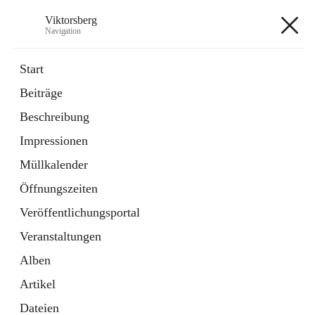
Viktorsberg
Navigation
Viktorsberg
Start
Beiträge
Gemeindepolitik
Beschreibung
1 Schnellzugriff
Impressionen
Bürgerservice
10 Schnellzugriffe
Müllkalender
Öffnungszeiten
+8
Veröffentlichungsportal
Veranstaltungen
Alben
Artikel
Hauptadresse
Dateien