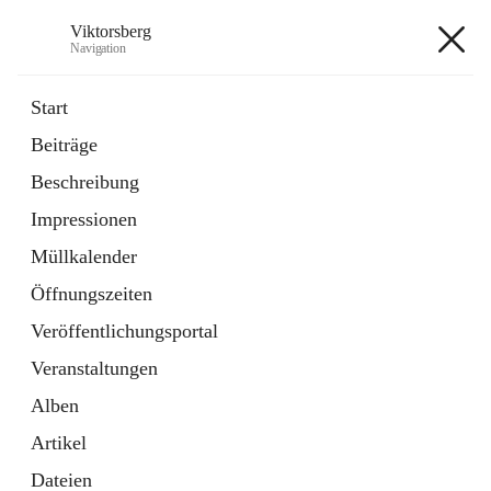
Viktorsberg
Navigation
Viktorsberg
Start
Beiträge
Gemeindepolitik
Beschreibung
1 Schnellzugriff
Impressionen
Bürgerservice
10 Schnellzugriffe
Müllkalender
Öffnungszeiten
+8
Veröffentlichungsportal
Veranstaltungen
Alben
Artikel
Hauptadresse
Dateien