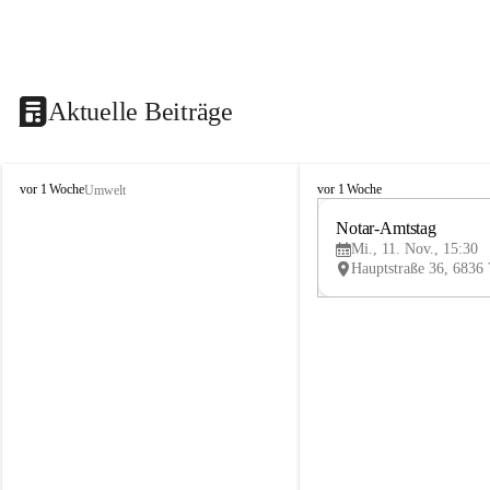
Aktuelle Beiträge
V
V
vor 1 Woche
vor 1 Woche
Umwelt
i
i
k
k
Notar-Amtstag
t
t
Mi., 11. Nov., 15:30
o
o
r
r
s
s
b
b
e
e
r
r
g
g