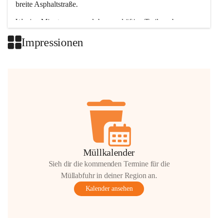
breite Asphaltstraße. 
Wenige Minuten nur, und das geschäftige Treiben der 
Talgemeinden sorgt für abwechslungsreiche Möglichkeiten.
Impressionen
+2
Müllkalender
Sieh dir die kommenden Termine für die
Müllabfuhr in deiner Region an.
Kalender ansehen