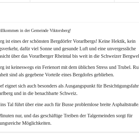
willkommen in der Gemeinde Viktorsberg!
rg ist eines der schönsten Bergdörfer Vorarlbergs! Keine Hektik, kein 
verkehr, dafür viel Sonne und gesunde Luft und eine unvergessliche 
icht über das Vorarlberger Rheintal bis weit in die Schweizer Bergwel
rg ist keineswegs ein Ferienort mit dem üblichen Stress und Trubel. R
eit sind als gegebene Vorteile eines Bergdofes geblieben. 
f eignet sich auch besonders als Ausgangspunkt für Besichtigungsfahrt
rlberg und in die benachbarte Schweiz. 
ns Tal führt über eine auch für Busse problemlose breite Asphaltstraße.
nuten nur, und das geschäftige Treiben der Talgemeinden sorgt für 
ungsreiche Möglichkeiten.