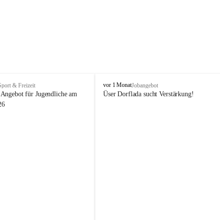
V
vor 1 Monat
Sport & Freizeit
Jobangebot
i
Angebot für Jugendliche am 
Üser Dorflada sucht Verstärkung! 
k
26
t
o
r
s
b
e
r
g