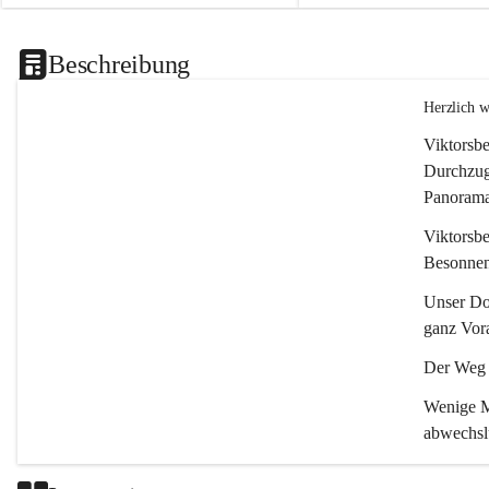
Beschreibung
Herzlich 
Viktorsbe
Durchzugs
Panoramas
Viktorsbe
Besonnenh
Unser Dor
ganz Vora
Der Weg i
Wenige Mi
abwechsl