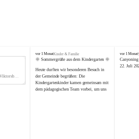
V
V
vor 1 Monat
vor 1 Monat
Kinder & Familie
i
i
🌞 Sommergrüße aus dem Kindergarten 🌞
Canyoning 
k
k
11
22. Juli 20
Heute durften wir besonderen Besuch in 
t
t
NO
o
o
Hauptstraße 36, 6836 Viktorsberg, AUT
der Gemeinde begrüßen: Die 
V
r
r
Kindergartenkinder kamen gemeinsam mit 
s
s
dem pädagogischen Team vorbei, um uns 
b
b
einen schönen Sommer zu wünschen.
e
e
r
r
Vielen Dank für diese liebe Überraschung 
g
g
und die fröhlichen Sommergrüße! Wir 
wünschen allen Kindern, ihren Familien 
sowie dem gesamten Kindergarten-Team 
erholsame, sonnige und wunderschöne 
Sommerferien. 🌼☀️