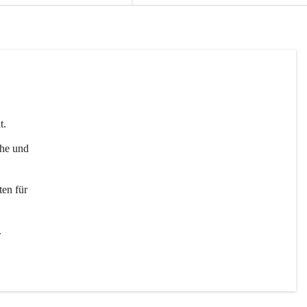
t. 
uhe und 
en für 
 