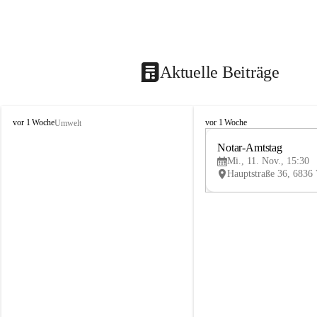
Aktuelle Beiträge
V
V
vor 1 Woche
vor 1 Woche
Umwelt
i
i
k
k
Notar-Amtstag
t
t
Mi., 11. Nov., 15:30
o
o
r
r
s
s
b
b
e
e
r
r
g
g