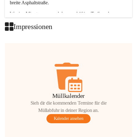
breite Asphaltstraße. 
Wenige Minuten nur, und das geschäftige Treiben der 
Talgemeinden sorgt für abwechslungsreiche Möglichkeiten.
Impressionen
+2
Müllkalender
Sieh dir die kommenden Termine für die
Müllabfuhr in deiner Region an.
Kalender ansehen