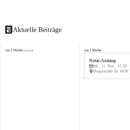
Aktuelle Beiträge
V
V
vor 1 Woche
vor 1 Woche
Umwelt
i
i
k
k
Notar-Amtstag
t
t
Mi., 11. Nov., 15:30
o
o
r
r
s
s
b
b
e
e
r
r
g
g