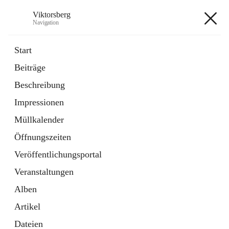
Viktorsberg
Navigation
Viktorsberg
Start
Beiträge
Gemeindepolitik
Beschreibung
1 Schnellzugriff
Impressionen
Bürgerservice
10 Schnellzugriffe
Müllkalender
Öffnungszeiten
+8
Veröffentlichungsportal
Veranstaltungen
Alben
Artikel
Hauptadresse
Dateien