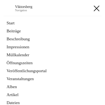
Viktorsberg
Navigation
Viktorsberg
Start
Beiträge
Gemeindepolitik
Beschreibung
1 Schnellzugriff
Impressionen
Bürgerservice
10 Schnellzugriffe
Müllkalender
Öffnungszeiten
+8
Veröffentlichungsportal
Veranstaltungen
Alben
Artikel
Hauptadresse
Dateien