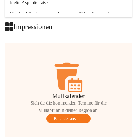
breite Asphaltstraße. 
Wenige Minuten nur, und das geschäftige Treiben der 
Talgemeinden sorgt für abwechslungsreiche Möglichkeiten.
Impressionen
+2
Müllkalender
Sieh dir die kommenden Termine für die
Müllabfuhr in deiner Region an.
Kalender ansehen