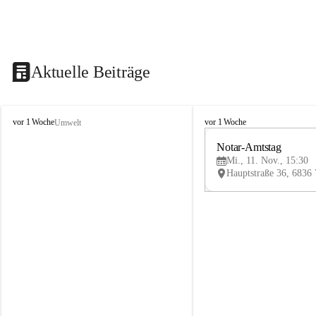
Aktuelle Beiträge
V
V
vor 1 Woche
vor 1 Woche
Umwelt
i
i
k
k
Notar-Amtstag
t
t
Mi., 11. Nov., 15:30
o
o
r
r
s
s
b
b
e
e
r
r
g
g