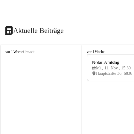
Aktuelle Beiträge
V
V
vor 1 Woche
vor 1 Woche
Umwelt
i
i
k
k
Notar-Amtstag
t
t
Mi., 11. Nov., 15:30
o
o
r
r
s
s
b
b
e
e
r
r
g
g