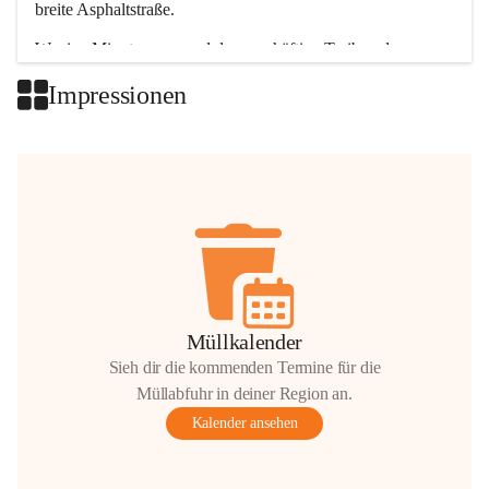
breite Asphaltstraße. 
Wenige Minuten nur, und das geschäftige Treiben der 
Talgemeinden sorgt für abwechslungsreiche Möglichkeiten.
Impressionen
+2
Müllkalender
Sieh dir die kommenden Termine für die
Müllabfuhr in deiner Region an.
Kalender ansehen