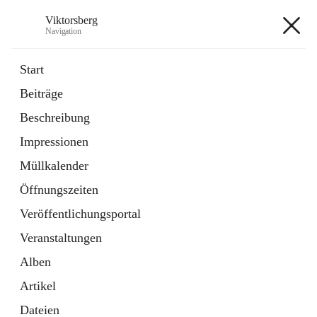
Viktorsberg
Navigation
Viktorsberg
Start
Beiträge
Gemeindepolitik
Beschreibung
1 Schnellzugriff
Impressionen
Bürgerservice
10 Schnellzugriffe
Müllkalender
Öffnungszeiten
+8
Veröffentlichungsportal
Veranstaltungen
Alben
Artikel
Hauptadresse
Dateien