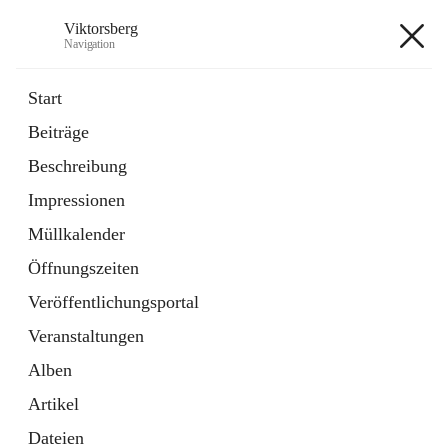
Viktorsberg
Navigation
Viktorsberg
Start
Beiträge
Gemeindepolitik
Beschreibung
1 Schnellzugriff
Impressionen
Bürgerservice
10 Schnellzugriffe
Müllkalender
Öffnungszeiten
+8
Veröffentlichungsportal
Veranstaltungen
Alben
Artikel
Hauptadresse
Dateien