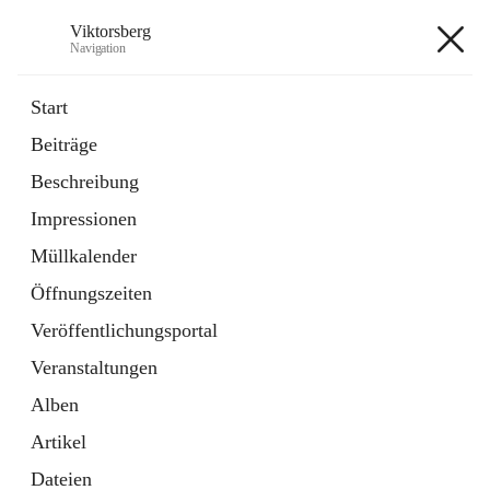
Viktorsberg
Navigation
Viktorsberg
Start
Beiträge
Gemeindepolitik
Beschreibung
1 Schnellzugriff
Impressionen
Bürgerservice
10 Schnellzugriffe
Müllkalender
Öffnungszeiten
+8
Veröffentlichungsportal
Veranstaltungen
Alben
Artikel
Hauptadresse
Dateien