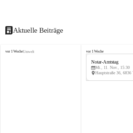
Aktuelle Beiträge
V
V
vor 1 Woche
vor 1 Woche
Umwelt
i
i
k
k
Notar-Amtstag
t
t
Mi., 11. Nov., 15:30
o
o
r
r
s
s
b
b
e
e
r
r
g
g