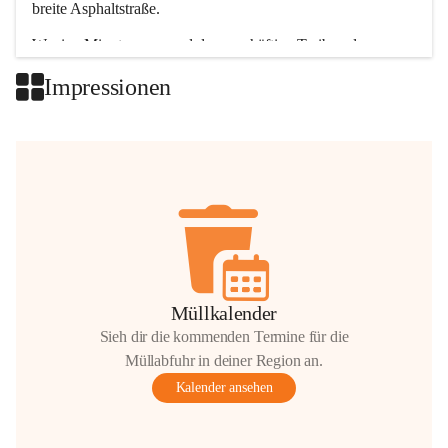
breite Asphaltstraße. 
Wenige Minuten nur, und das geschäftige Treiben der 
Talgemeinden sorgt für abwechslungsreiche Möglichkeiten.
Impressionen
+2
Müllkalender
Sieh dir die kommenden Termine für die
Müllabfuhr in deiner Region an.
Kalender ansehen