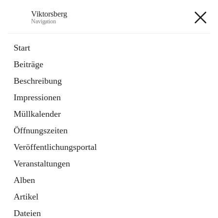
Viktorsberg
Navigation
Viktorsberg
Start
Beiträge
Gemeindepolitik
Beschreibung
1 Schnellzugriff
Impressionen
Bürgerservice
10 Schnellzugriffe
Müllkalender
Öffnungszeiten
+8
Veröffentlichungsportal
Veranstaltungen
Alben
Artikel
Hauptadresse
Dateien