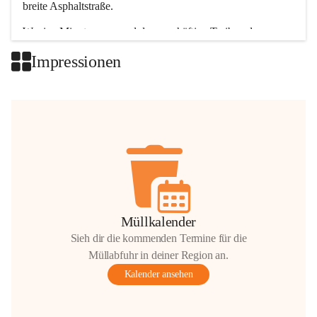
breite Asphaltstraße. 
Wenige Minuten nur, und das geschäftige Treiben der 
Talgemeinden sorgt für abwechslungsreiche Möglichkeiten.
Impressionen
+2
Müllkalender
Sieh dir die kommenden Termine für die
Müllabfuhr in deiner Region an.
Kalender ansehen