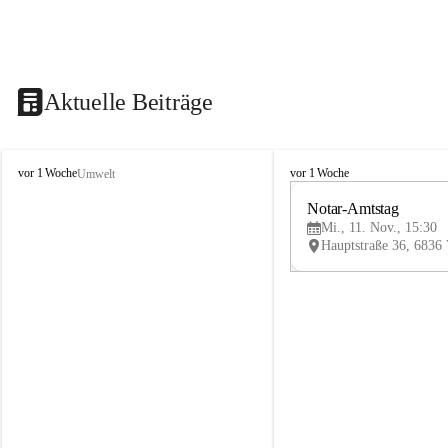
Aktuelle Beiträge
V
V
vor 1 Woche
vor 1 Woche
Umwelt
i
i
k
k
Notar-Amtstag
t
t
Mi., 11. Nov., 15:30
o
o
r
r
s
s
b
b
e
e
r
r
g
g